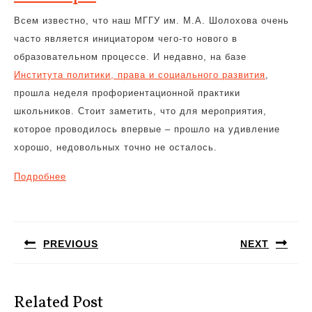
Всем известно, что наш МГГУ им. М.А. Шолохова очень
часто является инициатором чего-то нового в
образовательном процессе. И недавно, на базе
Института политики, права и социального развития
,
прошла неделя профориентационной практики
школьников. Стоит заметить, что для мероприятия,
которое проводилось впервые – прошло на удивление
хорошо, недовольных точно не осталось.
Подробнее
Навигация
по
PREVIOUS
NEXT
записям
Предыдущая
Следующая
запись:
запись:
Related Post