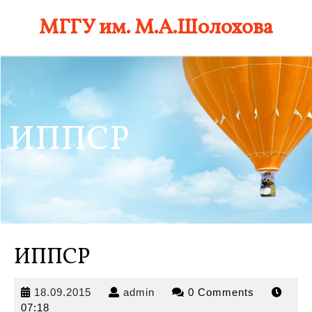
Skip
МГГУ им. М.А.Шолохова
to
content
ИППСР
ИППСР
18.09.2015
admin
18.09.2015
admin
0 Comments
07:18