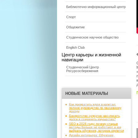
Библиотечно-информационный центр
Спорт
Общежитие
Студенческое научное общество
English Club
Центр карьеры и жизненной
навигации
Студенческий Центр
Ресурсосбережения
НОВЫЕ МАТЕРИАЛЫ
Как превратить идеи в капитал:
полное руководство по пассивному
доходу
Банкротство супругов: как списать
долги и сохранить имущество?
SEO в 2026 году: почему старые
методы больше не работают и как
выбрать обучение, которое окупится
Дизайн интерьера: Обучение,