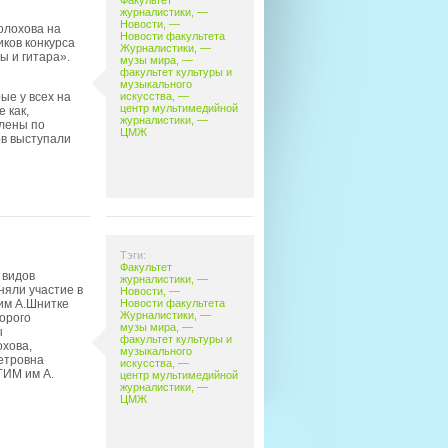
Факультет
журналистики
, —
Новости
, —
олохова на
Новости факультета
ков конкурса
Журналистики
, —
 и гитара».
музы мира
, —
факультет культуры и
музыкального
искусства
, —
ые у всех на
центр мультимедийной
 как,
журналистики
, —
лены по
ЦМЖ
ов выступали
Тэги:
Факультет
 видов
журналистики
, —
няли участие в
Новости
, —
им А.Шнитке
Новости факультета
Журналистики
, —
орого
музы мира
, —
ы
факультет культуры и
хова,
музыкального
етровна
искусства
, —
ГИМ им А.
центр мультимедийной
журналистики
, —
ЦМЖ