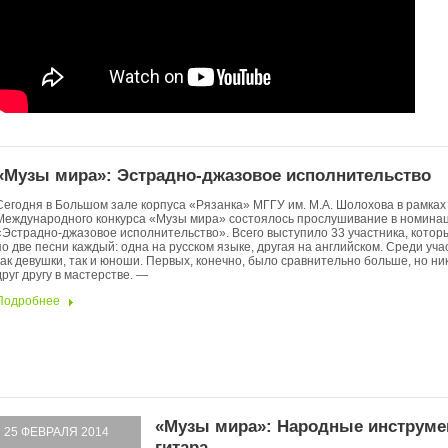
«Музы мира»: Эстрадно-джазовое исполнительство
Сегодня в Большом зале корпуса «Рязанка» МГГУ им. М.А. Шолохова в рамках V
Международного конкурса «Музы мира» состоялось прослушивание в номина
«Эстрадно-джазовое исполнительство». Всего выступило 33 участника, котор
по две песни каждый: одна на русском языке, другая на английском. Среди уч
как девушки, так и юноши. Первых, конечно, было сравнительно больше, но ни
друг другу в мастерстве. —
Подробнее
«Музы мира»: Народные инструме
25 ФЕВРАЛЯ 2014
гитара