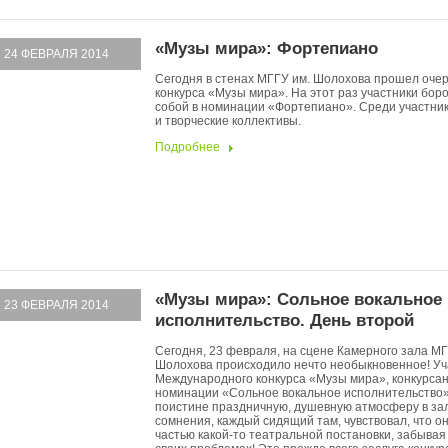
«Музы мира»: Фортепиано
24 ФЕВРАЛЯ 2014
Сегодня в стенах МГГУ им. Шолохова прошел оче
конкурса «Музы мира». На этот раз участники бор
собой в номинации «Фортепиано». Среди участник
и творческие коллективы.
Подробнее
«Музы мира»: Сольное вокальное
23 ФЕВРАЛЯ 2014
исполнительство. День второй
Сегодня, 23 февраля, на сцене Камерного зала МГГ
Шолохова происходило нечто необыкновенное! Уча
Международного конкурса «Музы мира», конкурсан
номинации «Сольное вокальное исполнительство»
поистине праздничную, душевную атмосферу в зал
сомнения, каждый сидящий там, чувствовал, что о
частью какой-то театральной постановки, забывая