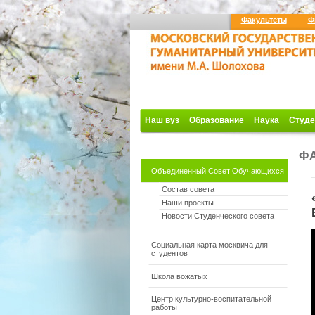
Факультеты
Ф
Наш вуз
Образование
Наука
Студе
ФА
Объединенный Совет Обучающихся
Состав совета
Наши проекты
Новости Студенческого совета
Социальная карта москвича для
студентов
Школа вожатых
Центр культурно-воспитательной
работы