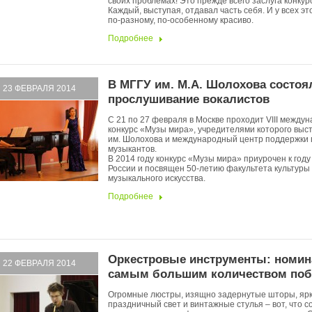
своих проблемах! Это прежде всего заслуга конкур
Каждый, выступая, отдавал часть себя. И у всех эт
по-разному, по-особенному красиво.
Подробнее
В МГГУ им. М.А. Шолохова состоя
23 ФЕВРАЛЯ 2014
прослушивание вокалистов
С 21 по 27 февраля в Москве проходит VIII между
конкурс «Музы мира», учредителями которого вы
им. Шолохова и международный центр поддержки 
музыкантов.
В 2014 году конкурс «Музы мира» приурочен к году
России и посвящен 50-летию факультета культуры
музыкального искусства.
Подробнее
Оркестровые инструменты: номин
22 ФЕВРАЛЯ 2014
самым большим количеством поб
Огромные люстры, изящно задернутые шторы, яр
праздничный свет и винтажные стулья – вот, что с