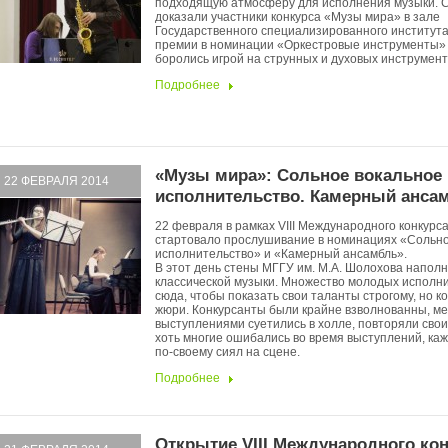
подходящую атмосферу для исполнения музыки. С
доказали участники конкурса «Музы мира» в зале
Государственного специализированного института 
премии в номинации «Оркестровые инструменты»
боролись игрой на струнных и духовых инструмент
Подробнее
«Музы мира»: Сольное вокальное
22 ФЕВРАЛЯ 2014
исполнительство. Камерный анса
22 февраля в рамках VIII Международного конкурс
стартовало прослушивание в номинациях «Сольно
исполнительство» и «Камерный ансамбль».
В этот день стены МГГУ им. М.А. Шолохова наполн
классической музыки. Множество молодых исполн
сюда, чтобы показать свои таланты строгому, но 
жюри. Конкурсанты были крайне взволнованны, м
выступлениями суетились в холле, повторяли свои
хоть многие ошибались во время выступлений, ка
по-своему сиял на сцене.
Подробнее
Открытие VIII Международного ко