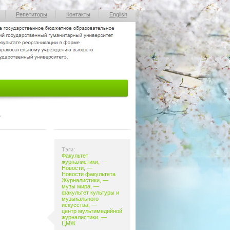
Репетиторы
Контакты
English
А
Тэги:
Факультет
журналистики
, —
Новости
, —
Новости факультета
Журналистики
, —
музы мира
, —
факультет культуры
и
музыкального
искусства
, —
центр мультимедийной
журналистики
, —
ЦМЖ