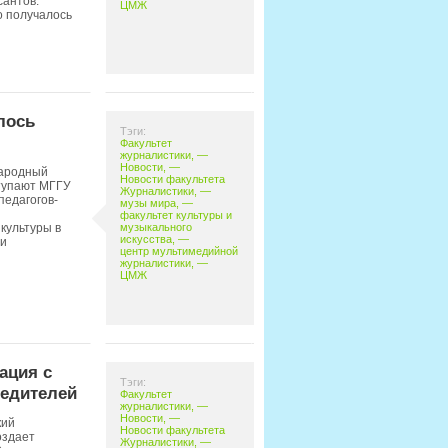
сантов.
ЦМЖ
о получалось
лось
Тэги:
Факультет
журналистики
, —
Новости
, —
народный
Новости факультета
ступают МГГУ
Журналистики
, —
педагогов-
музы мира
, —
факультет культуры и
музыкального
 культуры в
искусства
, —
 и
центр мультимедийной
журналистики
, —
ЦМЖ
ация с
Тэги:
едителей
Факультет
журналистики
, —
Новости
, —
кий
Новости факультета
оздает
Журналистики
, —