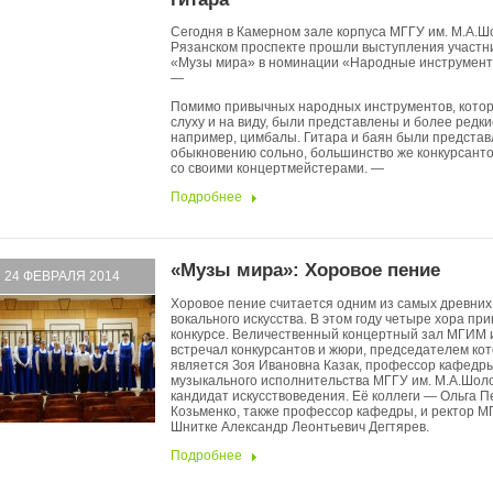
Сегодня в Камерном зале корпуса МГГУ им. М.А.Ш
Рязанском проспекте прошли выступления участни
«Музы мира» в номинации «Народные инструменты
—
Помимо привычных народных инструментов, котор
слуху и на виду, были представлены и более редкие
например, цимбалы. Гитара и баян были представ
обыкновению сольно, большинство же конкурсант
со своими концертмейстерами. —
Подробнее
«Музы мира»: Хоровое пение
24 ФЕВРАЛЯ 2014
Хоровое пение считается одним из самых древних
вокального искусства. В этом году четыре хора при
конкурсе. Величественный концертный зал МГИМ 
встречал конкурсантов и жюри, председателем кот
является Зоя Ивановна Казак, профессор кафедр
музыкального исполнительства МГГУ им. М.А.Шоло
кандидат искусствоведения. Её коллеги — Ольга П
Козьменко, также профессор кафедры, и ректор М
Шнитке Александр Леонтьевич Дегтярев.
Подробнее