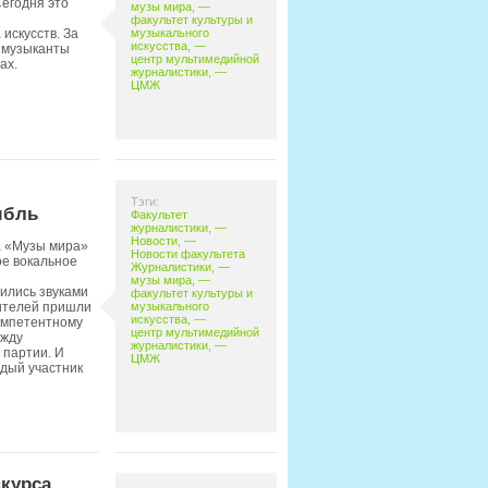
егодня это
музы мира
, —
факультет культуры и
музыкального
искусств. За
искусства
, —
 музыканты
центр мультимедийной
ах.
журналистики
, —
ЦМЖ
Тэги:
мбль
Факультет
журналистики
, —
Новости
, —
а «Музы мира»
Новости факультета
е вокальное
Журналистики
, —
музы мира
, —
ились звуками
факультет культуры и
музыкального
ителей пришли
искусства
, —
компетентному
центр мультимедийной
ежду
журналистики
, —
 партии. И
ЦМЖ
ждый участник
нкурса