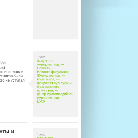
Тэги:
Факультет
III
журналистики
, —
ции
Новости
, —
ые исполнили
Новости факультета
Журналистики
, —
астников были
музы мира
, —
кто не уступал
факультет культуры и
музыкального
искусства
, —
центр мультимедийной
журналистики
, —
ЦМЖ
нты и
Тэги: