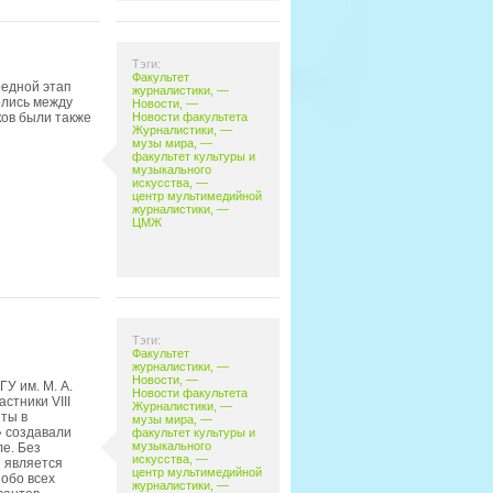
Тэги:
Факультет
редной этап
журналистики
, —
олись между
Новости
, —
ов были также
Новости факультета
Журналистики
, —
музы мира
, —
факультет культуры и
музыкального
искусства
, —
центр мультимедийной
журналистики
, —
ЦМЖ
Тэги:
Факультет
журналистики
, —
Новости
, —
У им. М. А.
Новости факультета
стники VIII
Журналистики
, —
ты в
музы мира
, —
 создавали
факультет культуры и
музыкального
е. Без
искусства
, —
н является
центр мультимедийной
 обо всех
журналистики
, —