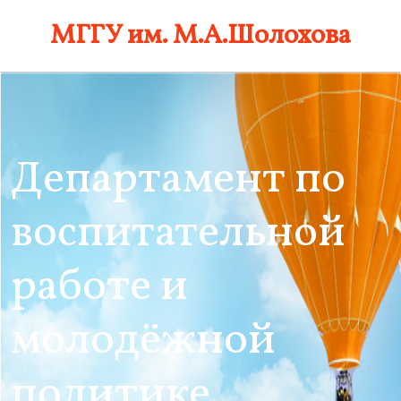
Skip
МГГУ им. М.А.Шолохова
to
content
Департамент по
воспитательной
работе и
молодёжной
политике