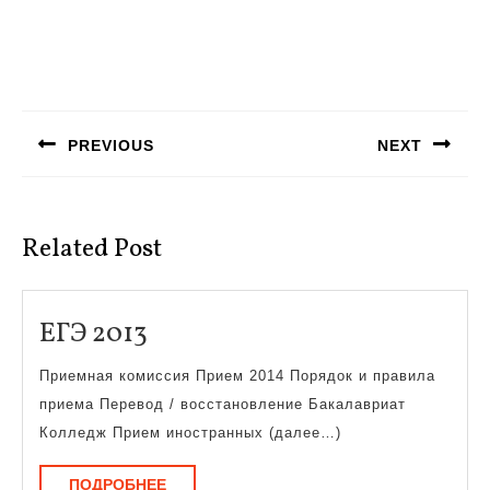
Навигация
по
PREVIOUS
NEXT
записям
Предыдущая
Следующая
запись:
запись:
Related Post
ЕГЭ
ЕГЭ 2013
2013
Приемная комиссия Прием 2014 Порядок и правила
приема Перевод / восстановление Бакалавриат
Колледж Прием иностранных (далее…)
ПОДРОБНЕЕ
ПОДРОБНЕЕ