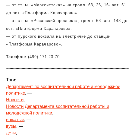
— от ст. м. «Марксистская» на тролл.
63, 26, 16- авт. 51
до ост. «Платформа Карачарово».
— от ст. м. «Рязанский проспект», тролл. 63- авт. 143 до
ост. «Платформа Карачарово».
— от Курского вокзала на электричке до станции
«Платформа Карачарово».
Телефон:
(499) 171-23-70
Тэги:
Департамент по воспитательной работе и молодёжной
политике
, —
Новости
, —
Новости Департамента воспитательной работы и
молодёжной политики
, —
вожатые
, —
вузы
, —
дети
, —