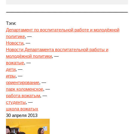
Тэги:
Департамент по воспитательной работе и молодёжной
политике
, —
Новости
, —
Новости Департамента воспитательной
работы и
молодёжной политики
, —
вожатые
, —
дети
, —
игры
, —
ориентирование
, —
парк коломенское
, —
работа вожатым
, —
студенты
, —
школа вожатых
30 апреля 2013