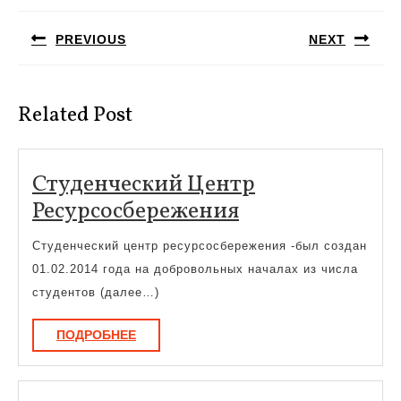
по
PREVIOUS
NEXT
записям
Предыдущая
Следующая
запись:
запись:
Related Post
Студенческий Центр
Студенческий
Ресурсосбережения
Центр
Студенческий центр ресурсосбережения -был создан
Ресурсосбереж
01.02.2014 года на добровольных началах из числа
студентов (далее…)
ПОДРОБНЕЕ
ПОДРОБНЕЕ