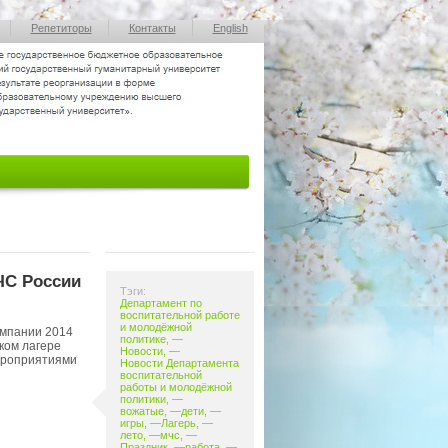
Репетиторы
Контакты
English
ЧС России
Тэги:
Департамент по
воспитательной работе
и молодёжной
омпании 2014
политике
, —
ком лагере
Новости
, —
ероприятиями
Новости Департамента
воспитательной
работы и молодёжной
политики
, —
вожатые
, —
дети
, —
игры
, —
Лагерь
, —
лето
, —
мчс
, —
Праздник
, —
работа
, —