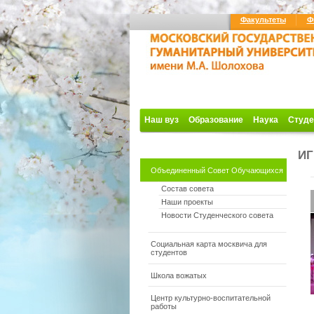
Факультеты
Ф
Наш вуз
Образование
Наука
Студе
И
Объединенный Совет Обучающихся
Состав совета
Наши проекты
Новости Студенческого совета
Социальная карта москвича для
студентов
Школа вожатых
Центр культурно-воспитательной
работы