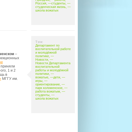
Россия
, —
студенты
, —
студенческая жизнь
, —
школа вожатых
Тэги:
Департамент по
воспитательной работе
и молодёжной
оменском
–
политике
, —
ррекционных
Новости
, —
ое
Новости Департамента
 приняли
воспитательной
работы и молодёжной
ого, 1 и 2
политики
, —
щь в
вожатые
, —
дети
, —
»
МГГУ им.
игры
, —
ориентирование
, —
парк коломенское
, —
работа вожатым
, —
студенты
, —
школа вожатых