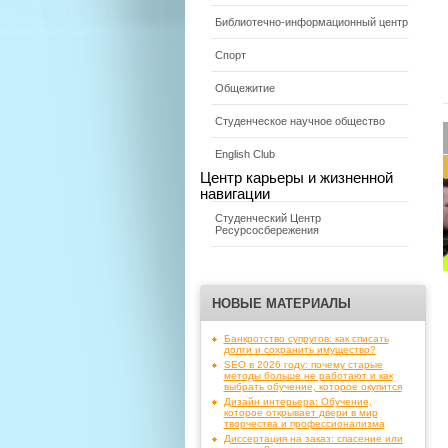
Библиотечно-информационный центр
Спорт
Общежитие
Студенческое научное общество
English Club
Центр карьеры и жизненной
навигации
Студенческий Центр
Ресурсосбережения
НОВЫЕ МАТЕРИАЛЫ
Банкротство супругов: как списать
долги и сохранить имущество?
SEO в 2026 году: почему старые
методы больше не работают и как
выбрать обучение, которое окупится
Дизайн интерьера: Обучение,
которое открывает двери в мир
творчества и профессионализма
Диссертация на заказ: спасение или