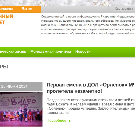
илиалы
Языки
Карта сайта
нческая жизнь
Молодежная политика
Новости
ГРЫ
Первая смена в ДОЛ «Орлёнок» М
25 ИЮНЯ 2014
пролетела незаметно!
Поздравляем всех с удачным открытием летней к
года! Вожатым желаем удачи! Первая смена в детс
«Орленок» прошла успешно. Заключительными м
смены стали:
Подробнее