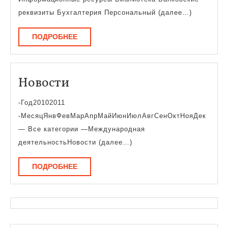
реквизиты Бухгалтерия Персональный (далее…)
ПОДРОБНЕЕ
ПОДРОБНЕЕ
Новости
Новости
-Год20102011
-МесяцЯнвФевМарАпрМайИюнИюлАвгСенОктНояДек
— Все категории —Международная
деятельностьНовости (далее…)
ПОДРОБНЕЕ
ПОДРОБНЕЕ