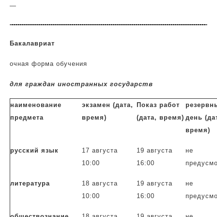
—
Бакалавриат
очная форма обучения
для граждан иностранных государств
наименование
экзамен (дата,
Показ работ
резервн
предмета
время)
(дата, время)
день (да
время)
русский язык
17 августа
19 августа
не
10:00
16:00
предусм
литература
18 августа
19 августа
не
10:00
16:00
пред
усм
обществознание
18 августа
19 августа
не