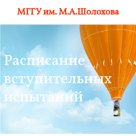
Skip
МГГУ им. М.А.Шолохова
to
content
Расписание
вступительных
испытаний