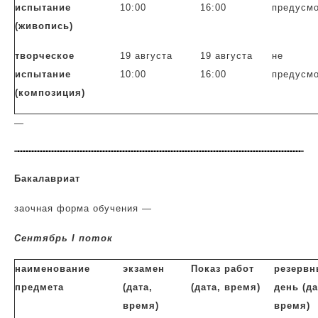
испытание
10:00
16:00
пред
усм
(живопись)
творческое
19 августа
19 августа
не
испытание
10:00
16:00
пред
усм
(композиция)
—
Бакалавриат
заочная форма обучения —
Сентябрь I поток
наименование
экзамен
Показ работ
резерв
предмета
(дата,
(дата, время)
день (да
время)
время)