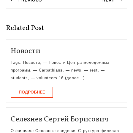
PREVIOUS
NEXT
записям
Предыдущая
Следующая
запись:
запись:
Related Post
Новости
Новости
Tags: Новости, — Новости Центра молодежных
программ, — Carpathians, — news, — rest, —
students, — volunteers 16 (далее…)
ПОДРОБНЕЕ
ПОДРОБНЕЕ
Селезн
Селезнев Сергей Борисович
Сергей
О филиале Основные сведения Структура филиала