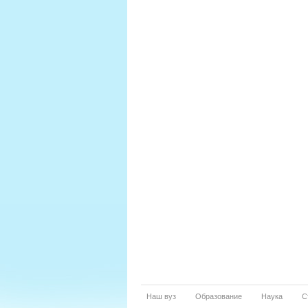
Наш вуз
Образование
Наука
С