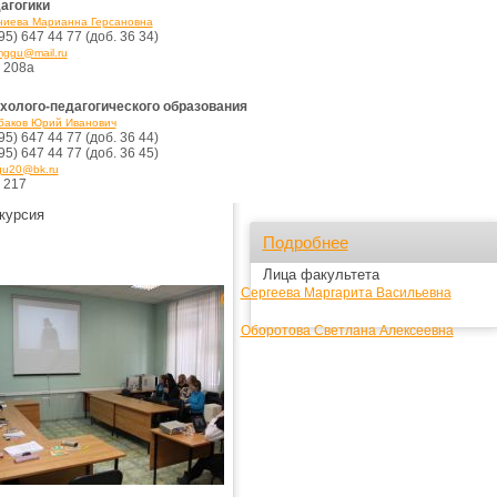
агогики
иева Марианна Герсановна
95) 647 44 77 (доб. 36 34)
ggu@mail.ru
. 208а
холого-педагогического образования
аков Юрий Иванович
95) 647 44 77 (доб. 36 44)
95) 647 44 77 (доб. 36 45)
u20@bk.ru
 217
курсия
Подробнее
Лица факультета
Сергеева Маргарита Васильевна
Оборотова Светлана Алексеевна