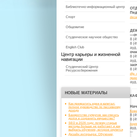
Библиотечно-информационный центр
ОТ
Пед
Спорт
deca
Общежитие
ДЕ
—
о
Студенческое научное общество
8 (4
8 (4
English Club
ауд.
очн
Центр карьеры и жизненной
8 (4
навигации
ауд.
зао
Студенческий Центр
8 (4
Ресурсосбережения
dfp_
прие
ауд.
НОВЫЕ МАТЕРИАЛЫ
КА
Как превратить идеи в капитал:
Нач
полное руководство по пассивному
доходу
Кома
8 (4
Банкротство супругов: как списать
долги и сохранить имущество?
8 (4
SEO в 2026 году: почему старые
nopt
методы больше не работают и как
ауд.
выбрать обучение, которое окупится
—
Дизайн интерьера: Обучение,