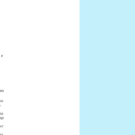
 и
ва
ре
а
ва
ндр
нт
ва