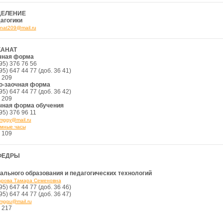
ДЕЛЕНИЕ
агогики
nat209@mail.ru
КАНАТ
чная форма
95) 376 76 56
95) 647 44 77 (доб. 36 41)
 209
о-заочная форма
95) 647 44 77 (доб. 36 42)
 209
чная форма обучения
95) 376 96 11
mggy@mail.ru
мные часы
 109
ФЕДРЫ
ального образования и педагогических технологий
рова Тамара Семеновна
95) 647 44 77 (доб. 36 46)
95) 647 44 77 (доб. 36 47)
mggu@mail.ru
 217