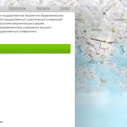
Репетиторы
Контакты
English
м»