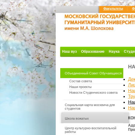
Факультеты
Ф
Наш вуз
Образование
Наука
Студе
НА
Объединенный Совет Обучающихся
Де
Состав совета
Ли
Наши проекты
На
Новости Студенческого совета
Тр
На
Социальная карта москвича для
На
студентов
КО
Школа вожатых
Адр
Центр культурно-воспитательной
Про
работы