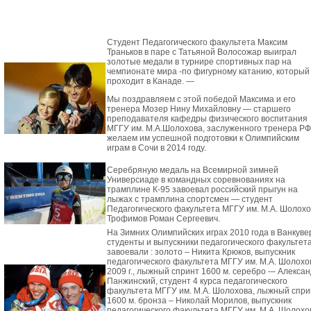
Студент Педагогического факультета Максим
Траньков в паре с Татьяной Волосожар выиграл
золотые медали в турнире спортивных пар на
чемпионате мира -по фигурному катанию, который
проходит в Канаде. —
Мы поздравляем с этой победой Максима и его
тренера Мозер Нину Михайловну — старшего
преподавателя кафедры физического воспитания
МГГУ им. М.А.Шолохова, заслуженного тренера РФ
желаем им успешной подготовки к Олимпийским
играм в Сочи в 2014 году.
Серебряную медаль на Всемирной зимней
Универсиаде в командных соревнованиях на
трамплине К-95 завоевал российский прыгун на
лыжах с трамплина спортсмен — студент
Педагогического факультета МГГУ им. М.А. Шолохо
Трофимов Роман Сергеевич.
На Зимних Олимпийских играх 2010 года в Ванкуве
студенты и выпускники педагогического факультет
завоевали : золото – Никита Крюков, выпускник
педагогического факультета МГГУ им. М.А. Шолохо
2009 г., лыжный спринт 1600 м. серебро -– Алекса
Панжинский, студент 4 курса педагогического
факультета МГГУ им. М.А. Шолохова, лыжный спри
1600 м. бронза – Николай Морилов, выпускник
педагогического факультета МГГУ им. М.А. Шолохо