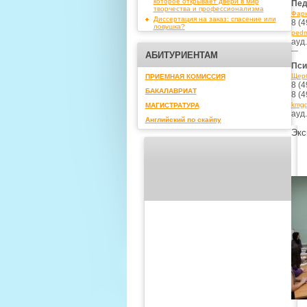
которое открывает двери в мир
Пед
творчества и профессионализма
Фарн
Диссертация на заказ: спасение или
8 (4
ловушка?
pedm
ауд
—
АБИТУРИЕНТАМ
Пси
Щерб
ПРИЕМНАЯ КОМИССИЯ
8 (4
БАКАЛАВРИАТ
8 (4
kmgg
МАГИСТРАТУРА
ауд.
Английский по скайпу
Экс