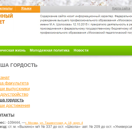
илиалы
Языки
Карта сайта
нческая жизнь
Молодежная политика
Новости
ША ГОРДОСТЬ
канат
ца факультета
ши выпускники
удоустройство
ша гордость
ши достижения
НТАКТЫ
ес:
-109444,
—
г. Москва, ул. Ташкентская, д. 18, корп. 4
езд:
ст. м. «Выхино» м/т № 337 до ост. «Школа»- авт. № 209 до ост. «Универса