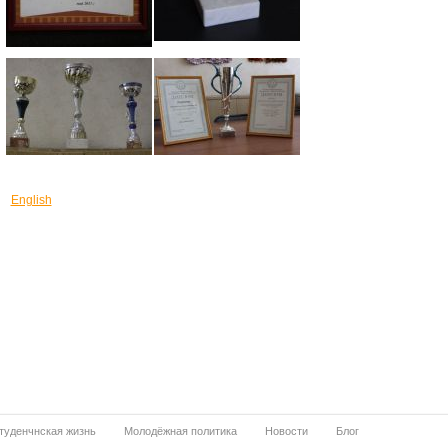
English
туденчнская жизнь
Молодёжная политика
Новости
Блог