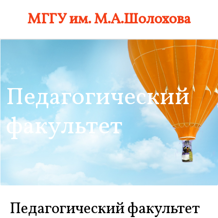
Skip
МГГУ им. М.А.Шолохова
to
content
Педагогический
факультет
Педагогический факультет