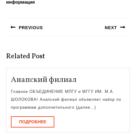
информация
Навигация
по
PREVIOUS
NEXT
записям
Предыдущая
Следующая
запись:
запись:
Related Post
Анапский
Анапский филиал
филиал
Главное ОБЪЕДИНЕНИЕ МПГУ и МГГУ ИМ. М.А.
ШОЛОХОВА! Анапский филиал объявляет набор по
программам дополнительного (далее…)
ПОДРОБНЕЕ
ПОДРОБНЕЕ