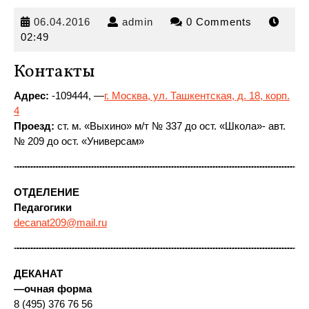
06.04.2016
admin
06.04.2016
admin
0 Comments
02:49
Контакты
Адрес:
-109444, —
г. Москва, ул. Ташкентская, д. 18, корп.
4
Проезд:
ст. м. «Выхино» м/т № 337
до ост. «Школа»- авт.
№ 209 до ост. «Универсам»
ОТДЕЛЕНИЕ
Педагогики
decanat209@mail.ru
ДЕКАНАТ
—
очная форма
8 (495) 376 76 56