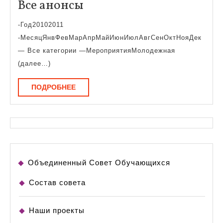
Все
Все анонсы
анонсы
-Год20102011
-МесяцЯнвФевМарАпрМайИюнИюлАвгСенОктНояДек
— Все категории —МероприятияМолодежная
(далее…)
ПОДРОБНЕЕ
ПОДРОБНЕЕ
Объединенный Совет Обучающихся
Состав совета
Наши проекты