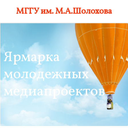
Skip
МГГУ им. М.А.Шолохова
to
content
Ярмарка
молодежных
медиапроектов