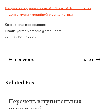
Факультет журналистики МГГУ им. М.А. Шолохова
—
Центр мультимедийной журналистики
Контактная информация:
Email:
yarmarkamedia@gmail.com
тел.: 8(495) 672-1250
Навигация
по
PREVIOUS
NEXT
записям
Предыдущая
Следующая
запись:
запись:
Related Post
Перечень вступительных
Перечень