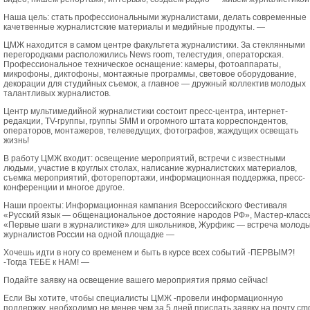
Наша цель: стать профессиональными журналистами, делать современные
качетвенные журналистские материалы и медийные продукты. —
ЦМЖ находится в самом центре факультета журналистики. За стеклянными
перегородками расположились News room, телестудия, операторская.
Профессиональное техническое оснащение: камеры, фотоаппараты,
микрофоны, диктофоны, монтажные программы, световое оборудование,
декорации для студийных съемок, а главное — дружный коллектив молодых
талантливых журналистов.
Центр мультимедийной журналистики состоит пресс-центра, интернет-
редакции, TV-группы, группы SMM и огромного штата корреспондентов,
операторов, монтажеров, телеведущих, фотографов, жаждущих освещать
жизнь!
В работу ЦМЖ входит: освещение мероприятий, встречи с известными
людьми, участие в круглых столах, написание журналистских материалов,
съемка мероприятий, фоторепортажи, информационная поддержка, пресс-
конференции и многое другое.
Наши проекты: Информационная кампания Всероссийского Фестиваля
«Русский язык — общенациональное достояние народов РФ», Мастер-класс
«Первые шаги в журналистике» для школьников, Журфикс — встреча молод
журналистов России на одной площадке —
Хочешь идти в ногу со временем и быть в курсе всех событий -ПЕРВЫМ?!
-Тогда ТЕБЕ к НАМ! —
Подайте заявку на освещение вашего мероприятия прямо сейчас!
Если Вы хотите, чтобы специалисты ЦМЖ -провели информационную
поддержку, необходимо не менее,чем за 5 дней прислать заявку на почту cm