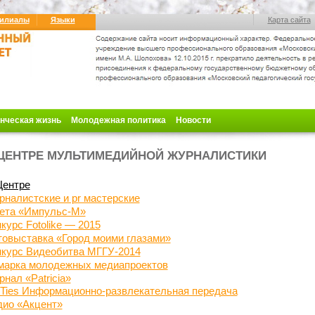
илиалы
Языки
Карта сайта
нческая жизнь
Молодежная политика
Новости
ЦЕНТРЕ МУЛЬТИМЕДИЙНОЙ ЖУРНАЛИСТИКИ
Центре
налистские и pr мастерские
зета «Импульс-М»
курс Fotolike — 2015
товыставка «Город моими
глазами»
нкурс Видеобитва МГГУ-2014
марка молодежных медиапроектов
нал «Patricia»
 Ties Информационно-развлекательная передача
дио «Акцент»