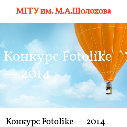
Skip
МГГУ им. М.А.Шолохова
to
content
Конкурс Fotolike
— 2014
Конкурс Fotolike — 2014