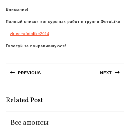
Внимание!
Полный список конкурсных работ в группе ФотоLike
—
vk.com/fotolike2014
Голосуй за понравившуюся!
Навигация
по
PREVIOUS
NEXT
записям
Предыдущая
Следующая
запись:
запись:
Related Post
Все
Все анонсы