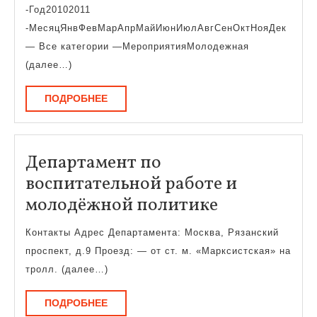
анонсы
-Год20102011
-МесяцЯнвФевМарАпрМайИюнИюлАвгСенОктНояДек
— Все категории —МероприятияМолодежная
(далее…)
ПОДРОБНЕЕ
ПОДРОБНЕЕ
Департамент по
воспитательной работе и
Департаме
молодёжной политике
по
Контакты Адрес Департамента: Москва, Рязанский
воспитател
проспект, д.9 Проезд: — от ст. м. «Марксистская» на
работе
тролл. (далее…)
и
ПОДРОБНЕЕ
ПОДРОБНЕЕ
молодёжно