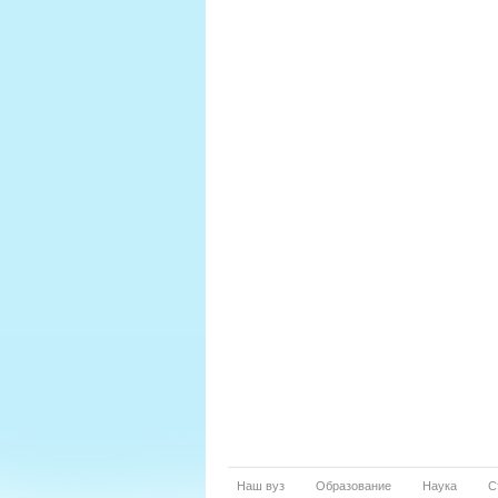
Наш вуз
Образование
Наука
С