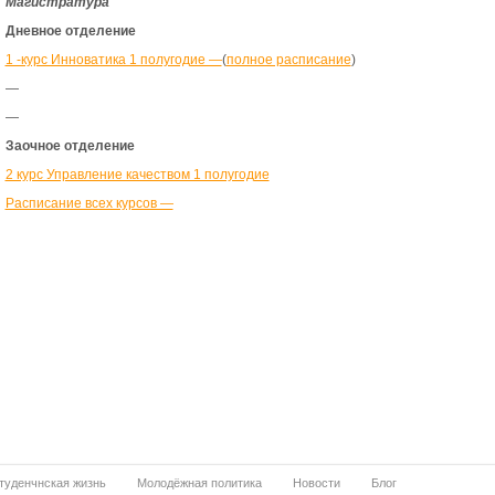
Магистратура
Дневное отделение
1 -курс Инноватика 1 полугодие —
(
полное расписание
)
—
—
Заочное отделение
2 курс Управление качеством 1 полугодие
Расписание всех курсов —
туденчнская жизнь
Молодёжная политика
Новости
Блог