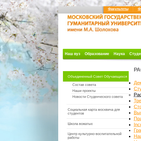
Факультеты
Ф
Наш вуз
Образование
Наука
Студе
РА
Объединенный Совет Обучающихся
Де
Состав совета
Сту
Наши проекты
Ра
Новости Студенческого совета
Тре
Ст
Социальная карта москвича для
Вы
студентов
Пр
Школа вожатых
Inc
Гр
Центр культурно-воспитательной
На
работы