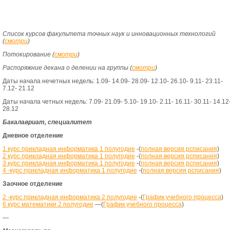
Список курсов факультета точных наук и инновационных технологий
(
смотри
)
Потокирование (
смотри
)
Распоряжние декана о делении на группы (
смотри
)
Даты начала нечетных недель: 1.09- 14.09- 28.09- 12.10- 26.10- 9.11- 23.11-
7.12- 21.12
Даты начала четных недель: 7.09- 21.09- 5.10- 19.10- 2.11- 16.11- 30.11- 14.12
28.12
Бакалавриат, специалитет
Дневное отделение
1 курс прикладная информатика 1 полугодие
-(
полная версия рсписания
)
2 курс прикладная информатика 1 полугодие
-(
полная версия рсписания
)
3 курс прикладная информатика 1 полугодие
-(
полная версия рсписания
)
4 -курс прикладная информатика 1 полугодие
-(
полная версия рсписания
)
Заочное отделение
2 -курс прикладная информатика 2 полугодие
-(
График учебного процесса
)
6 курс математики 2 полугодие
—
(
График учебного процесса
)
—