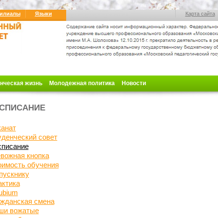
илиалы
Языки
Карта сайта
нческая жизнь
Молодежная политика
Новости
СПИСАНИЕ
канат
денческий совет
списание
вожная кнопка
оимость обучения
пускнику
актика
ubium
ажданская
смена
ши вожатые