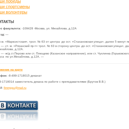
ши победы
ши спортсмены
ши волонтеры
НТАКТЫ
с факультета:
-109428 -Москва, ул. Михайлова, д.12А
зд:
—
т.м. «Марксистская», трол. № 63 от центра -до ост. «Стахановская улица», далее 5 минут п
— -ст. м. «Рязанский пр-т» трол. № 63 в сторону центра -до ост. «Стахановская улица», д
ихайлова, д.12А.
— -ж/д ст.Перово или ст. Плющево (Казанское направление), или ст. Чухлинка (Горьковско
уса -по ул.Михайлова, д.12А. —
жение на карте
ефон:
-8-499-1718015 деканат
9-1718014 заместитель декана по работе с преподавателями (Брутов В.В.)
il
:
fimmggu@mail.ru