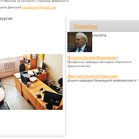
тственный за интернет страницу факультета:
убов Дмитрий
karzubovdn@gmail.com
курсия
Подробнее
Лица факультета
Монахов Вадим Макариевич
Профессор кафедры методики обучения и
педагогических
Дмитриев Алексей Иванович
Доцент кафедры Прикладной информатики и