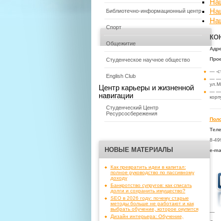
На
На
Библиотечно-информационный центр
На
Спорт
КО
Общежитие
Адре
Прое
Студенческое научное общество
— -с
English Club
— — 
ул.М
Центр карьеры и жизненной
— — 
навигации
корп
Студенческий Центр
Ресурсосбережения
Поло
Тел
8-49
НОВЫЕ МАТЕРИАЛЫ
e-ma
Как превратить идеи в капитал:
полное руководство по пассивному
доходу
Банкротство супругов: как списать
долги и сохранить имущество?
SEO в 2026 году: почему старые
методы больше не работают и как
выбрать обучение, которое окупится
—
Дизайн интерьера: Обучение,