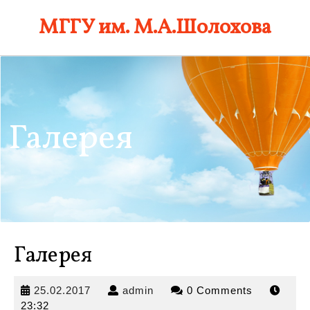
Skip
МГГУ им. М.А.Шолохова
to
content
Галерея
Галерея
25.02.2017
admin
25.02.2017
admin
0 Comments
23:32