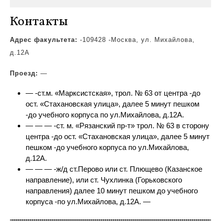
Контакты
Адрес факультета:
-109428 -Москва, ул. Михайлова,
д.12А
Проезд:
—
— -ст.м. «Марксистская», трол.
№ 63 от центра -до
ост. «Стахановская улица», далее 5 минут пешком
-до учебного корпуса по ул.Михайлова, д.12А.
— — — -ст. м. «Рязанский пр-т» трол. № 63 в сторону
центра -до ост. «Стахановская улица», далее 5 минут
пешком -до учебного корпуса по ул.Михайлова,
д.12А.
— — — -ж/д ст.Перово или ст. Плющево (Казанское
направление), или ст. Чухлинка (Горьковского
направления) далее 10 минут пешком до учебного
корпуса -по ул.Михайлова, д.12А. —