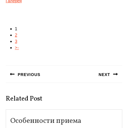
Галерея
1
2
3
>-
Навигация
по
PREVIOUS
NEXT
записям
Предыдущая
Следующая
запись:
запись:
Related Post
Особенности
Особенности приема