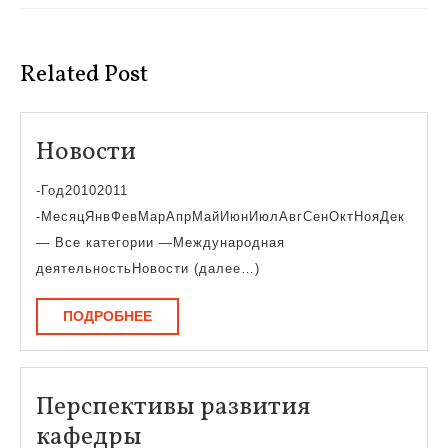
Предыдущая
Следующая
запись:
запись:
Related Post
Новости
Новости
-Год20102011
-МесяцЯнвФевМарАпрМайИюнИюлАвгСенОктНояДек
— Все категории —Международная
деятельностьНовости (далее…)
ПОДРОБНЕЕ
ПОДРОБНЕЕ
Перспективы развития
Перспективы
кафедры