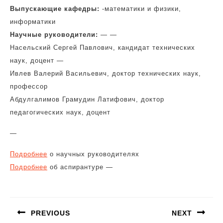
Выпускающие кафедры:
-математики и физики,
информатики
Научные руководители:
— —
Насельский Сергей Павлович, кандидат технических
наук, доцент —
Ивлев Валерий Васильевич, доктор технических наук,
профессор
Абдулгалимов Грамудин Латифович, доктор
педагогических наук, доцент
—
Подробнее
о научных руководителях
Подробнее
об аспирантуре —
Навигация
по
PREVIOUS
NEXT
записям