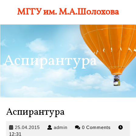
Skip
МГГУ им. М.А.Шолохова
to
content
Аспирантура
Аспирантура
25.04.2015
admin
25.04.2015
admin
0 Comments
12:31