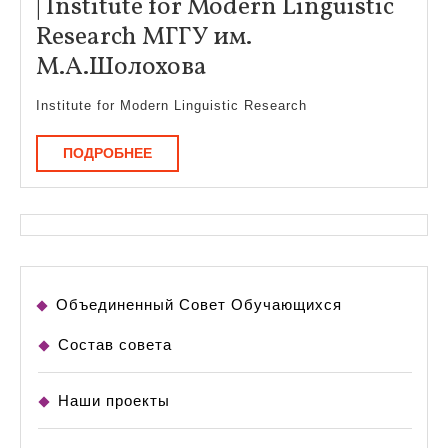
| Institute for Modern Linguistic
Research МГГУ им.
s
М.А.Шолохова
talk
Institute for Modern Linguistic Research
in
IMLR
ПОДРОБНЕЕ
ПОДРОБНЕЕ
on
January
27,
2016
|
Объединенный Совет Обучающихся
Institute
Состав совета
for
Modern
Наши проекты
Linguistic