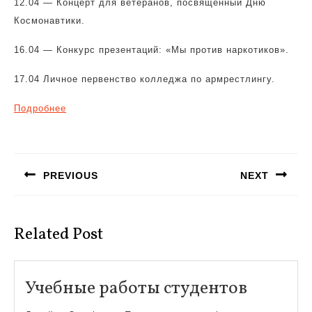
12.04 — Концерт для ветеранов, посвященный Дню
Космонавтики.
16.04 — Конкурс презентаций: «Мы против наркотиков».
17.04 Личное первенство колледжа по армрестлингу.
Подробнее
Навигация
по
PREVIOUS
NEXT
записям
Предыдущая
Следующая
запись:
запись:
Related Post
Учебны
Учебные работы студентов
работы