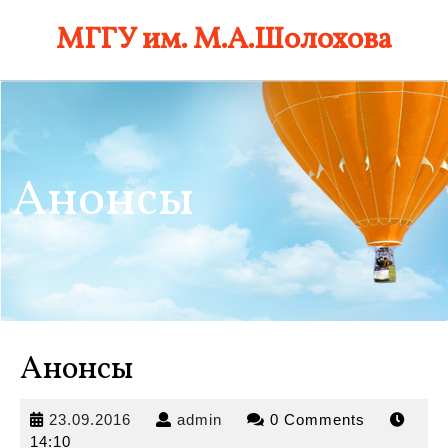
Skip
МГГУ им. М.А.Шолохова
to
content
Анонсы
Анонсы
23.09.2016
admin
23.09.2016
admin
0 Comments
14:10