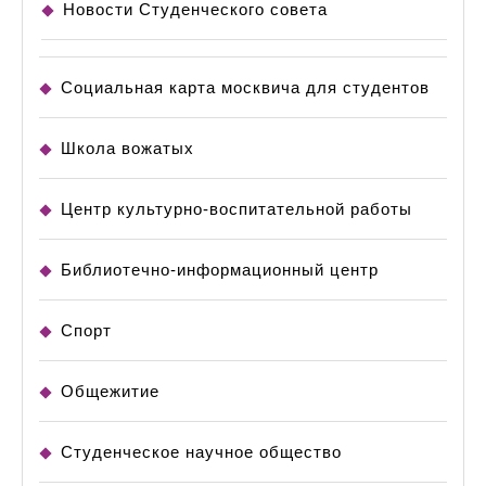
Research
Новости Студенческого совета
МГГУ
им.
Социальная карта москвича для студентов
М.А.Шолохова
Школа вожатых
Центр культурно-воспитательной работы
Библиотечно-информационный центр
Спорт
Общежитие
Студенческое научное общество