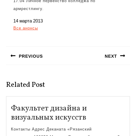
17.04 Личное первенство колледжа по
армрестлингу.
14 марта 2013
Все анонсы
Навигация
по
PREVIOUS
NEXT
записям
Предыдущая
Следующая
запись:
запись:
Related Post
Факультет дизайна и
Факультет
визуальных искусств
дизайна
Контакты Адрес Деканата «Рязанский
и