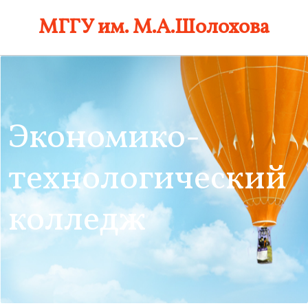
Skip
МГГУ им. М.А.Шолохова
to
content
Экономико-
технологический
колледж