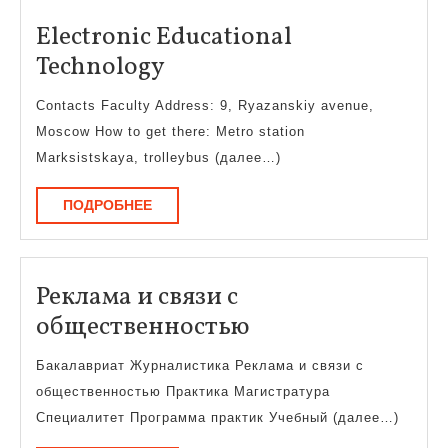
Electronic Educational
Electronic
Technology
Educational
Contacts Faculty Address: 9, Ryazanskiy avenue,
Technology
Moscow How to get there: Metro station
Marksistskaya, trolleybus (далее…)
ПОДРОБНЕЕ
ПОДРОБНЕЕ
Реклама и связи с
Реклама
общественностью
и
Бакалавриат Журналистика Реклама и связи с
связи
общественностью Практика Магистратура
с
Специалитет Программа практик Учебный (далее…)
общественност