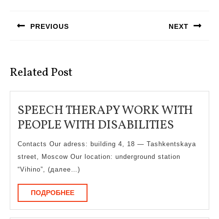
Навигация
по
PREVIOUS
NEXT
записям
Предыдущая
Следующая
запись:
запись:
Related Post
SPEECH THERAPY WORK WITH
SPEEC
PEOPLE WITH DISABILITIES
THERA
Contacts Our adress: building 4, 18 — Tashkentskaya
WORK
street, Moscow Our location: underground station
WITH
“Vihino”, (далее…)
PEOPLE
ПОДРОБНЕЕ
ПОДРОБНЕЕ
WITH
DISABIL