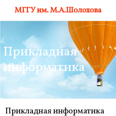
Skip
МГГУ им. М.А.Шолохова
to
content
Прикладная
информатика
Прикладная информатика