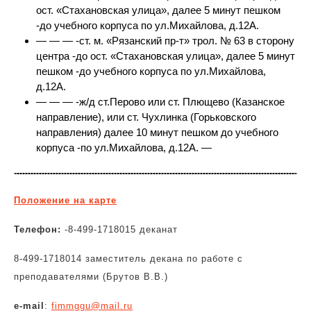
ост. «Стахановская улица», далее 5 минут пешком
-до учебного корпуса по ул.Михайлова, д.12А.
— — — -ст. м. «Рязанский пр-т» трол. № 63 в сторону
центра -до ост. «Стахановская улица», далее 5 минут
пешком -до учебного корпуса по ул.Михайлова,
д.12А.
— — — -ж/д ст.Перово или ст. Плющево (Казанское
направление), или ст. Чухлинка (Горьковского
направления) далее 10 минут пешком до учебного
корпуса -по ул.Михайлова, д.12А. —
Положение на карте
Телефон:
-8-499-1718015 деканат
8-499-1718014 заместитель декана по работе с
преподавателями (Брутов В.В.)
e-mail
:
fimmggu@mail.ru