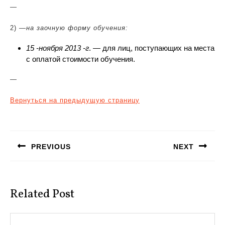
—
2) —
на заочную форму обучения:
15 -ноября 2013 -г
. —
для лиц, поступающих на места
с оплатой стоимости обучения.
—
Вернуться на предыдущую страницу
Навигация
по
PREVIOUS
NEXT
записям
Предыдущая
Следующая
запись:
запись:
Related Post