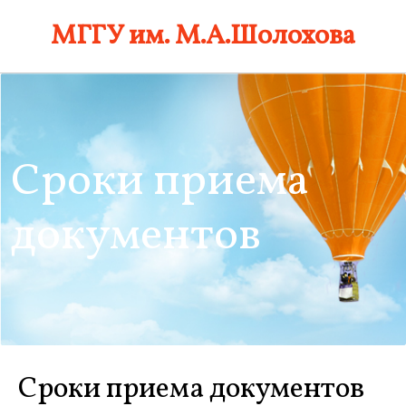
Skip
МГГУ им. М.А.Шолохова
to
content
Сроки приема
документов
Сроки приема документов