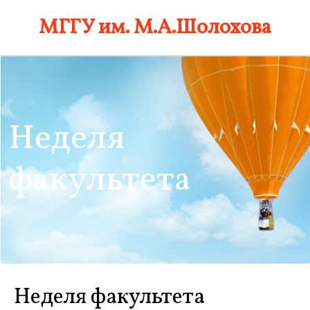
Skip
МГГУ им. М.А.Шолохова
to
content
Неделя
факультета
Неделя факультета