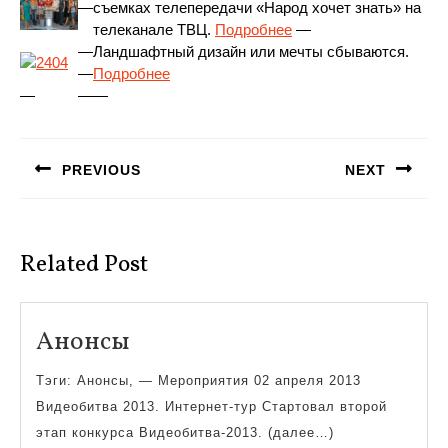
—
съемках телепередачи «Народ хочет знать» на
телеканале ТВЦ.
Подробнее
—
—
Ландшафтный дизайн или мечты сбываются.
—
Подробнее
—
—
—
Навигация
по
PREVIOUS
NEXT
записям
Предыдущая
Следующая
запись:
запись:
Related Post
Анонсы
Анонсы
Тэги: Анонсы, — Мероприятия 02 апреля 2013
Видеобитва 2013. Интернет-тур Стартовал второй
этап конкурса Видеобитва-2013. (далее…)