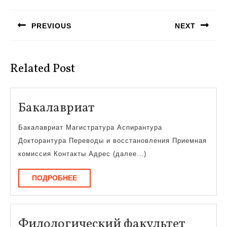
Навигация
по
PREVIOUS
NEXT
записям
Предыдущая
Следующая
запись:
запись:
Related Post
Бакалавриат
Бакалавриат
Бакалавриат Магистратура Аспирантура
Докторантура Переводы и восстановления Приемная
комиссия Контакты Адрес (далее…)
ПОДРОБНЕЕ
ПОДРОБНЕЕ
Филол
Филологический факультет