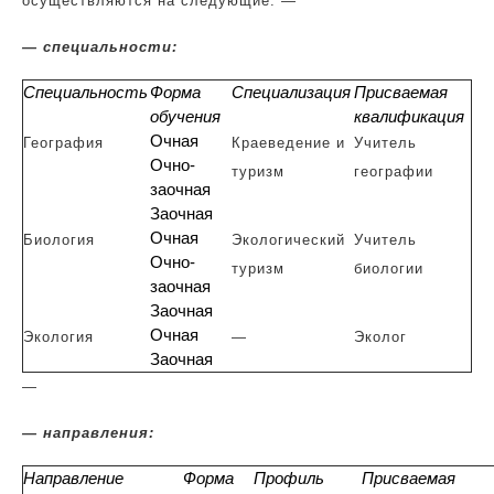
осуществляются на следующие: —
— специальности:
Специальность
Форма
Специализация
Присваемая
обучения
квалификация
Очная
География
Краеведение и
Учитель
Очно-
туризм
географии
заочная
Заочная
Очная
Биология
Экологический
Учитель
Очно-
туризм
биологии
заочная
Заочная
Очная
Экология
—
Эколог
Заочная
—
— направления:
Направление
Форма
Профиль
Присваемая