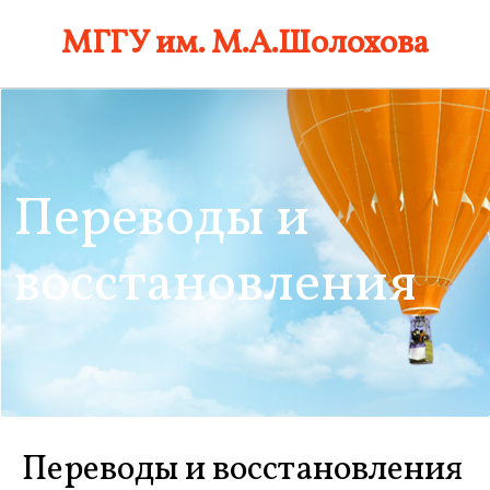
Skip
МГГУ им. М.А.Шолохова
to
content
Переводы и
восстановления
Переводы и восстановления