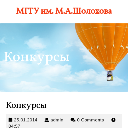
Skip
МГГУ им. М.А.Шолохова
to
content
Конкурсы
Конкурсы
25.01.2014
admin
25.01.2014
admin
0 Comments
04:57