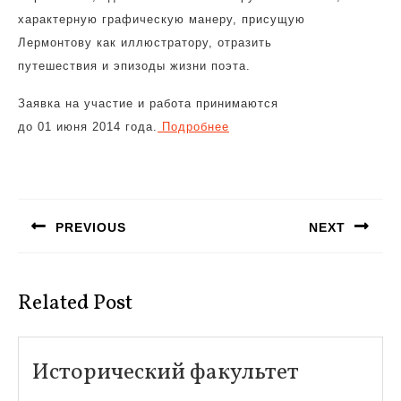
характерную графическую манеру, присущую
Лермонтову как иллюстратору, отразить
путешествия и эпизоды жизни поэта.
Заявка на участие и работа принимаются
до 01 июня 2014 года.
Подробнее
Навигация
по
PREVIOUS
NEXT
записям
Предыдущая
Следующая
запись:
запись:
Related Post
Историче
Исторический факультет
факульте