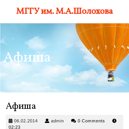
Skip
МГГУ им. М.А.Шолохова
to
content
Афиша
Афиша
06.02.2014
admin
06.02.2014
admin
0 Comments
02:23