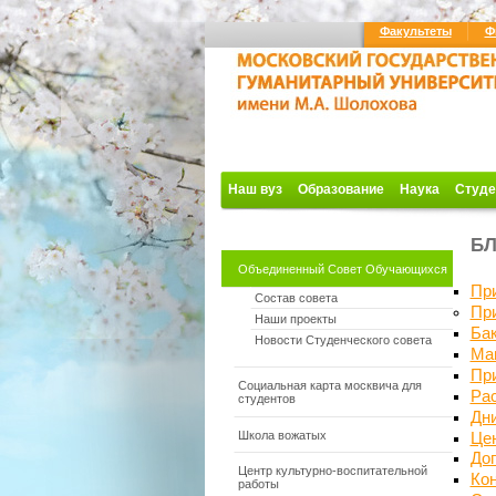
Факультеты
Ф
Наш вуз
Образование
Наука
Студе
БЛ
Объединенный Совет Обучающихся
Пр
Состав совета
Пр
Наши проекты
Ба
Новости Студенческого совета
Ма
Пр
Социальная карта москвича для
Ра
студентов
Дн
Школа вожатых
Це
До
Центр культурно-воспитательной
Кон
работы