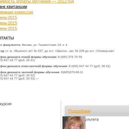
имость оплаты обучения — 2013 год
нк квитанции
иемная комиссия
ием-2015
ием-2015
ием-2015
НТАКТЫ
с факультета:
Москва, ул. Ташкентская, 18, к. 4
зд:
ст. м. «Выхино» м/т № 337, до ост. «Школа», авт. № 209 до ост. «Универсам»
ефон деканата очной формы обучения:
8 (495) 376 76 56
95) 647 44 77 (доб. 36 41)
фон деканата очно-заочной формы обучения
: 8 (495) 647 44 77 (доб. 36 42)
фон деканата заочной формы обучения
: 8(495)
376-96-11
95) 647 44 77 (доб. 34 52)
95) 647 44 77 (доб. 34 53)
—
курсия
Подробнее
Лица факультета