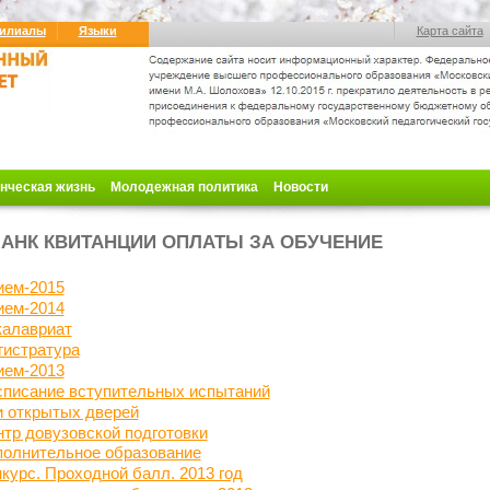
илиалы
Языки
Карта сайта
нческая жизнь
Молодежная политика
Новости
АНК КВИТАНЦИИ ОПЛАТЫ ЗА ОБУЧЕНИЕ
ием-2015
ием-2014
калавриат
гистратура
ием-2013
списание вступительных испытаний
и открытых дверей
нтр
довузовской подготовки
полнительное образование
курс. Проходной балл. 2013 год