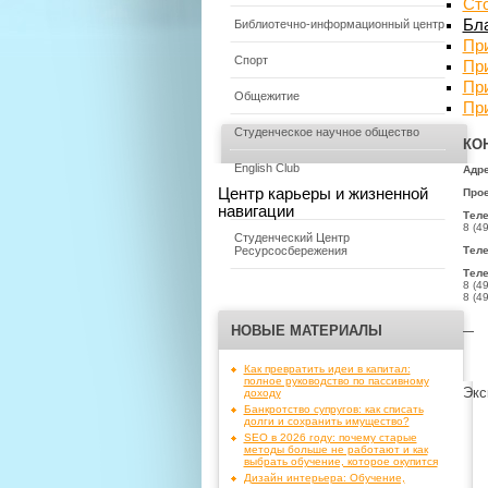
Сто
Бла
Библиотечно-информационный центр
Пр
Спорт
Пр
Пр
Общежитие
Пр
Студенческое научное общество
КО
English Club
Адре
Центр карьеры и жизненной
Прое
навигации
Тел
8 (4
Студенческий Центр
Теле
Ресурсосбережения
Теле
8 (4
8 (4
НОВЫЕ МАТЕРИАЛЫ
—
Как превратить идеи в капитал:
полное руководство по пассивному
Экс
доходу
Банкротство супругов: как списать
долги и сохранить имущество?
SEO в 2026 году: почему старые
методы больше не работают и как
выбрать обучение, которое окупится
Дизайн интерьера: Обучение,