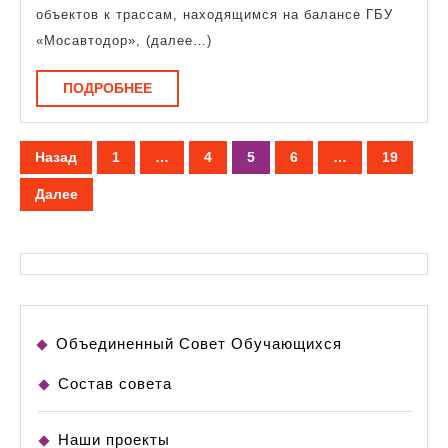
с
объектов к трассам, находящимся на балансе ГБУ
Мосавтодором:
«Мосавтодор», (далее…)
Порядок
ПОДРОБНЕЕ
ПОДРОБНЕЕ
и
Особенности
Навигация
Назад
1
…
4
5
6
…
19
по
Далее
записям
Объединенный Совет Обучающихся
Состав совета
Наши проекты