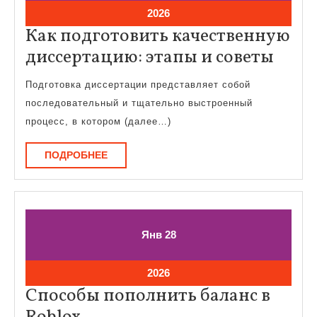
02.02.2026
2026
Как подготовить качественную
Как
диссертацию: этапы и советы
подг
Подготовка диссертации представляет собой
каче
последовательный и тщательно выстроенный
дисс
процесс, в котором (далее…)
этап
ПОДРОБНЕЕ
ПОДРОБНЕЕ
и
сове
28.01.2026
28.01.2026
Янв
28
28.01.2026
2026
Способы пополнить баланс в
Способы