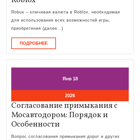
Roblox
пополнить
Robux – ключевая валюта в Roblox, необходимая
баланс
для использования всех возможностей игры,
в
приобретения (далее…)
Roblox
ПОДРОБНЕЕ
ПОДРОБНЕЕ
18.01.2026
18.01.2026
Янв
18
18.01.2026
2026
Согласование примыкания с
Мосавтодором: Порядок и
Согласование
Особенности
примыкания
Вопрос согласования примыкания дорог и других