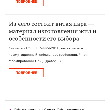
ПОДРОБНЕЕ
ПОДРОБНЕЕ
школе
с
аттест
Из чего состоит витая пара —
материал изготовления жил и
Из
особенности его выбора
чего
Согласно ГОСТ Р 54429-2011, витая пара –
состоит
коммутационный кабель, востребованный при
витая
формировании СКС, (далее…)
пара
ПОДРОБНЕЕ
ПОДРОБНЕЕ
—
материал
изготовле
жил
и
Объединенный Совет Обучающихся