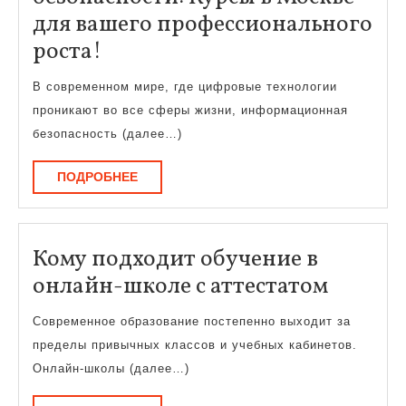
для вашего профессионального
Карьера
роста!
в
В современном мире, где цифровые технологии
информационной
проникают во все сферы жизни, информационная
безопасности:
безопасность (далее…)
Курсы
ПОДРОБНЕЕ
ПОДРОБНЕЕ
в
Москве
для
Кому подходит обучение в
вашего
Кому
онлайн-школе с аттестатом
профессионального
подход
роста!
Современное образование постепенно выходит за
обучен
пределы привычных классов и учебных кабинетов.
в
Онлайн-школы (далее…)
онлайн