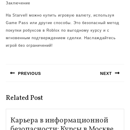
Заключение
На Starvell можно купить игровую валюту, используя
Game Pass или другие способы. Это безопасный метод
покупки робуксов в Roblox по выгодному курсу и с
мгновенным подтверждением сделки. Наслаждайтесь
игрой без ограничений!
Навигация
по
PREVIOUS
NEXT
записям
Предыдущая
Следующая
запись:
запись:
Related Post
Карьера в информационной
безопасности: Курсы в Москве