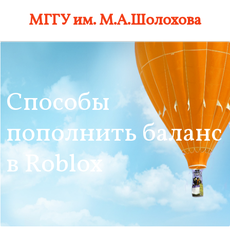
Skip
МГГУ им. М.А.Шолохова
to
content
Способы
пополнить баланс
в Roblox