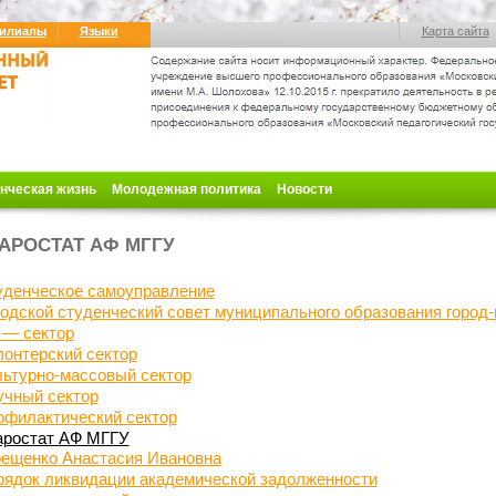
илиалы
Языки
Карта сайта
нческая жизнь
Молодежная политика
Новости
АРОСТАТ АФ МГГУ
уденческое самоуправление
одской студенческий совет муниципального образования город-
— сектор
онтерский сектор
льтурно-массовый сектор
учный сектор
офилактический сектор
аростат АФ МГГУ
рещенко Анастасия Ивановна
рядок ликвидации академической задолженности