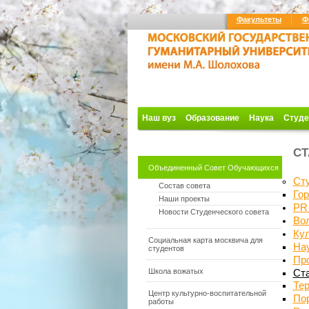
Факультеты
Ф
Наш вуз
Образование
Наука
Студе
СТ
Объединенный Совет Обучающихся
Ст
Состав совета
Гор
Наши проекты
PR
Новости Студенческого совета
Вол
Ку
Социальная карта москвича для
На
студентов
Пр
Школа вожатых
Ст
Те
Центр культурно-воспитательной
По
работы