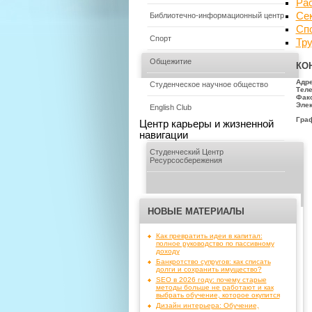
Рас
Се
Библиотечно-информационный центр
Сп
Спорт
Тр
Общежитие
КО
Адр
Студенческое научное общество
Тел
Факс
Элек
English Club
Гра
Центр карьеры и жизненной
навигации
Студенческий Центр
Ресурсосбережения
НОВЫЕ МАТЕРИАЛЫ
Как превратить идеи в капитал:
полное руководство по пассивному
доходу
Банкротство супругов: как списать
долги и сохранить имущество?
SEO в 2026 году: почему старые
методы больше не работают и как
выбрать обучение, которое окупится
Дизайн интерьера: Обучение,