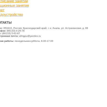
писание занятий
кционные занятия
орт
удоустройство
НТАКТЫ
ес:
353410, Россия, Краснодарский край, г.-к. Анапа, ул. Астраханская, д. 88
ефон:
(86133) 4-26-76
:
(86133) 5-62-87
тронная почта:
afmgpu@yandex.ru
фик работы:
понедельник-суббота, 8.00-17.00