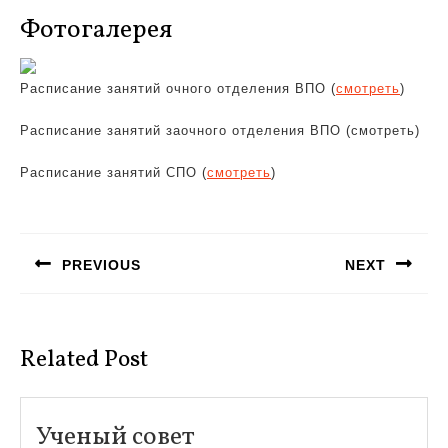
Фотогалерея
Расписание занятий очного отделения ВПО (
смотреть
)
Расписание занятий заочного отделения ВПО (смотреть)
Расписание занятий СПО (
смотреть
)
Навигация
по
PREVIOUS
NEXT
записям
Предыдущая
Следующая
запись:
запись:
Related Post
Ученый
Ученый совет