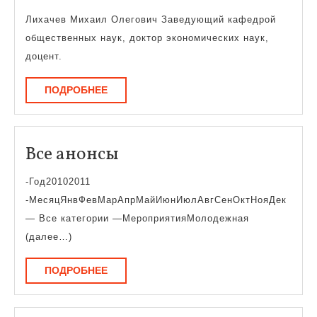
совет
Лихачев Михаил Олегович Заведующий кафедрой
общественных наук, доктор экономических наук,
доцент.
ПОДРОБНЕЕ
ПОДРОБНЕЕ
Все
Все анонсы
анонсы
-Год20102011
-МесяцЯнвФевМарАпрМайИюнИюлАвгСенОктНояДек
— Все категории —МероприятияМолодежная
(далее…)
ПОДРОБНЕЕ
ПОДРОБНЕЕ