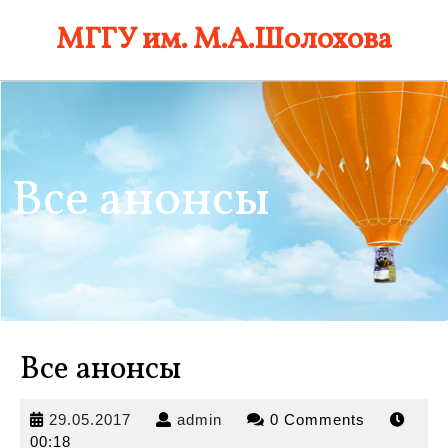
Skip
МГГУ им. М.А.Шолохова
to
content
Все анонсы
Все анонсы
29.05.2017
admin
29.05.2017
admin
0 Comments
00:18