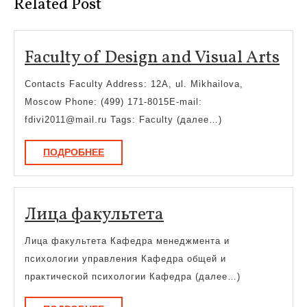
Related Post
Fac
Faculty of Design and Visual Arts
of
Contacts Faculty Address: 12A, ul. Mikhailova,
Des
Moscow Phone: (499) 171-8015E-mail:
an
fdivi2011@mail.ru Tags: Faculty (далее…)
Vis
ПОДРОБНЕЕ
ПОДРОБНЕЕ
Art
Лица
Лица факультета
факультета
Лица факультета Кафедра менеджмента и
психологии управления Кафедра общей и
практической психологии Кафедра (далее…)