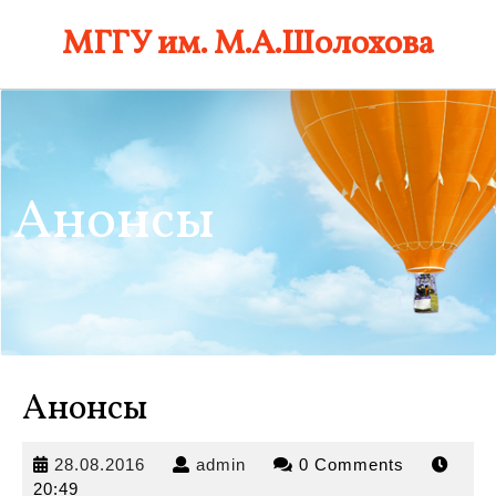
Skip
МГГУ им. М.А.Шолохова
to
content
Анонсы
Анонсы
28.08.2016
admin
28.08.2016
admin
0 Comments
20:49