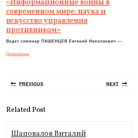
«Информационные войны в
современном мире: наука и
искусство управления
противником»
Ведет семинар ПАШЕНЦЕВ Евгений Николаевич
—
Подробнее
Навигация
по
PREVIOUS
NEXT
записям
Предыдущая
Следующая
запись:
запись:
Related Post
Шаповалов Виталий