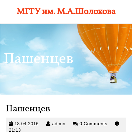
Skip
МГГУ им. М.А.Шолохова
to
content
Пашенцев
Пашенцев
18.04.2016
admin
18.04.2016
admin
0 Comments
21:13