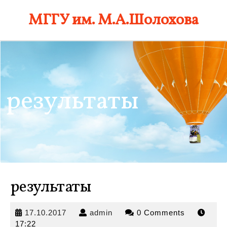
Skip
МГГУ им. М.А.Шолохова
to
content
результаты
результаты
17.10.2017
admin
17.10.2017
admin
0 Comments
17:22