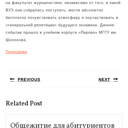
на факультет журналистики, независимо от того, в какой
ВУЗ они собрались поступать, могли абсолютно
бесплатно почувствовать атмосферу и поучаствовать в
«генеральной репетиции» будущего экзамена. Данное
событие прошло в учебном корпусе «Перово» МГГУ им.
Шолохова.
Подробнее
Навигация
по
PREVIOUS
NEXT
записям
Предыдущая
Следующая
запись:
запись:
Related Post
Общ
Общежитие для абитуриентов