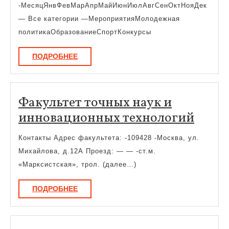
-МесяцЯнвФевМарАпрМайИюнИюлАвгСенОктНояДек
— Все категории —МероприятияМолодежная
политикаОбразованиеСпортКонкурсы
ПОДРОБНЕЕ
ПОДРОБНЕЕ
Факультет точных наук и
Факул
инновационных технологий
точн
Контакты Адрес факультета: -109428 -Москва, ул.
наук
Михайлова, д.12А Проезд: — — -ст.м.
и
«Марксистская», трол. (далее…)
инно
ПОДРОБНЕЕ
ПОДРОБНЕЕ
техн