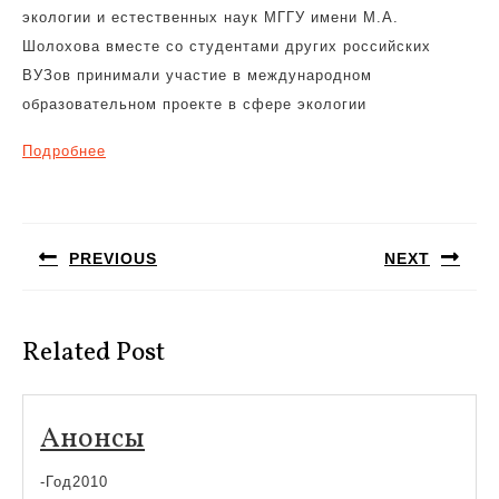
экологии и естественных наук МГГУ имени М.А.
Шолохова вместе со студентами других российских
ВУЗов принимали участие в международном
образовательном проекте в сфере экологии
Подробнее
Навигация
по
PREVIOUS
NEXT
записям
Предыдущая
Следующая
запись:
запись:
Related Post
Анонсы
Анонсы
-Год2010