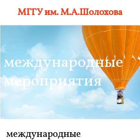
Skip
МГГУ им. М.А.Шолохова
to
content
международные
мероприятия
международные