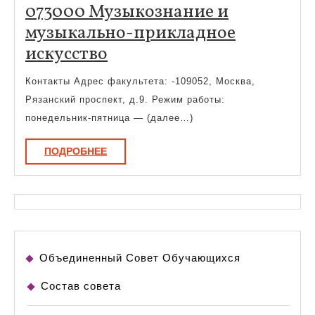
073000 Музыкознание и
музыкально-прикладное
073000
искусство
Музыкознание
Контакты Адрес факультета: -109052, Москва,
и
Рязанский проспект, д.9. Режим работы:
музыкально-
понедельник-пятница — (далее…)
прикладное
ПОДРОБНЕЕ
ПОДРОБНЕЕ
искусство
Объединенный Совет Обучающихся
Состав совета