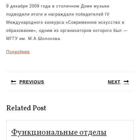
9 декабря 2009 года в столичном Доме музыки
подводили итоги и награждали победителей IV
Международного конкурса «Современное искусство и
образование», одним из организаторов которого был —
МГГУ им. М.А.Шолохова.
Подробнее
Навигация
по
PREVIOUS
NEXT
записям
Предыдущая
Следующая
запись:
запись:
Related Post
Функцио
Функциональные отделы