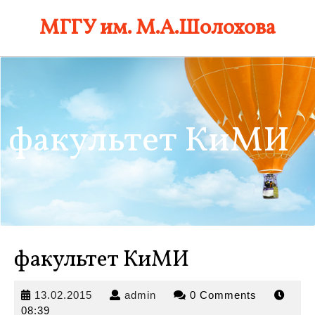
Skip
МГГУ им. М.А.Шолохова
to
content
факультет КиМИ
факультет КиМИ
13.02.2015
admin
13.02.2015
admin
0 Comments
08:39