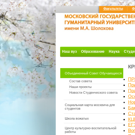
Факультеты
Ф
Наш вуз
Образование
Наука
Студе
КР
Объединенный Совет Обучающихся
ПР
Состав совета
Пр
Наши проекты
Пра
Новости Студенческого совета
Ос
Но
Социальная карта москвича для
Ба
студентов
Ст
Школа вожатых
КЦ
ЕГ
Центр культурно-воспитательной
Во
работы