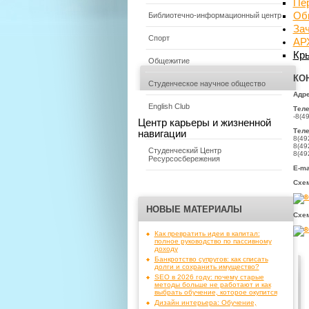
Пе
Об
Библиотечно-информационный центр
За
Спорт
АР
Кр
Общежитие
КО
Студенческое научное общество
Адре
English Club
Тел
-8(4
Центр карьеры и жизненной
Тел
навигации
8(49
8(49
Студенческий Центр
8(49
Ресурсосбережения
E-ma
Схем
НОВЫЕ МАТЕРИАЛЫ
Схем
Как превратить идеи в капитал:
полное руководство по пассивному
доходу
Банкротство супругов: как списать
долги и сохранить имущество?
SEO в 2026 году: почему старые
методы больше не работают и как
выбрать обучение, которое окупится
Дизайн интерьера: Обучение,