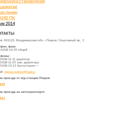
ревод/восстановление
щежитие
числение
ХИВ ПК
ым 2014
НТАКТЫ
с:
601120, Владимирская обл. г.Покров, Спортивный пр., 2
ефон, факс
9243)6-14-35 общий
ефоны:
243)6-11-11 директор
243)6-11-20 зам. директора
243)6-15-13 бухгалтерия —
il:
mgopu-pokrov@mail.ru
а проезда от ж/д станции Покров
а проезда на автотранспорте