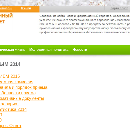
илиалы
Языки
Карта сайта
нческая жизнь
Молодежная политика
Новости
ЫМ 2014
ИЕМ 2015
иемная комиссия
вила и порядок приема
обенности приема
рмативные документы
калавриат
атистика
2014
П
Э
прос-Ответ