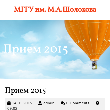
Skip
МГГУ им. М.А.Шолохова
to
content
Прием 2015
Прием 2015
14.01.2015
admin
14.01.2015
admin
0 Comments
09:02