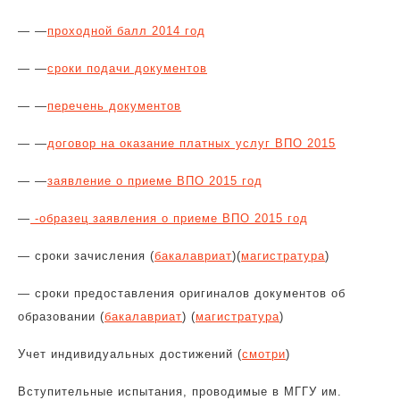
— —
проходной балл 2014 год
— —
с
роки подачи документов
— —
перечень документов
— —
договор на оказание платных услуг ВПО 2015
— —
заявление о приеме ВПО 2015 год
—
-образец заявления о приеме ВПО 2015 год
— сроки зачисления (
бакалавриат
)(
магистратура
)
— сроки предоставления оригиналов документов об
образовании (
бакалавриат
) (
магистратура
)
Учет индивидуальных достижений (
смотри
)
Вступительные испытания
, проводимые в МГГУ им.