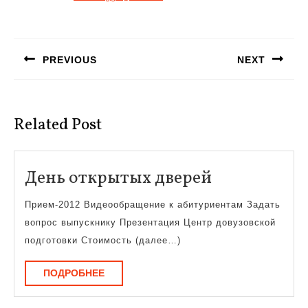
Навигация
по
PREVIOUS
NEXT
записям
Предыдущая
Следующая
запись:
запись:
Related Post
День
День открытых дверей
открытых
Прием-2012 Видеообращение к абитуриентам Задать
дверей
вопрос выпускнику Презентация Центр довузовской
подготовки Стоимость (далее…)
ПОДРОБНЕЕ
ПОДРОБНЕЕ