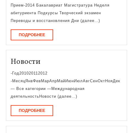
Прием-2014 Бакалавриат Магистратура Неделя
абитуриента Подкурсы Творческий экзамен
Переводы и восстановления Дни (далее…)
ПОДРОБНЕЕ
ПОДРОБНЕЕ
Новости
Новости
-Год201020112012
-МесяцЯнвФевМарАпрМайИюнИюлАвгСенОктНояДек
— Все категории —Международная
деятельностьНовости (далее…)
ПОДРОБНЕЕ
ПОДРОБНЕЕ