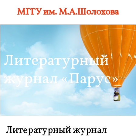
Skip
МГГУ им. М.А.Шолохова
to
content
Литературный
журнал «Парус»
Литературный журнал