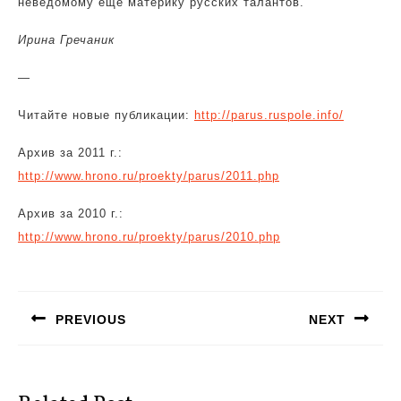
неведомому ещё материку русских талантов.
Ирина Гречаник
—
Читайте новые публикации:
http://parus.ruspole.info/
Архив за 2011 г.:
http://www.hrono.ru/proekty/parus/2011.php
Архив за 2010 г.:
http://www.hrono.ru/proekty/parus/2010.php
Навигация
по
PREVIOUS
NEXT
записям
Предыдущая
Следующая
запись:
запись: