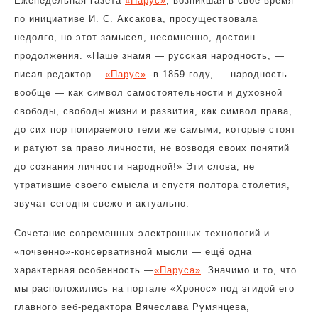
Еженедельная газета
«Парус»
, возникшая в своё время
по инициативе И. С. Аксакова, просуществовала
недолго, но этот замысел, несомненно, достоин
продолжения. «Наше знамя — русская народность, —
писал редактор —
«Парус»
-в 1859 году, — народность
вообще — как символ самостоятельности и духовной
свободы, свободы жизни и развития, как символ права,
до сих пор попираемого теми же самыми, которые стоят
и ратуют за право личности, не возводя своих понятий
до сознания личности народной!» Эти слова, не
утратившие своего смысла и спустя полтора столетия,
звучат сегодня свежо и актуально.
Сочетание современных электронных технологий и
«почвенно»-консервативной мысли — ещё одна
характерная особенность —
«Паруса»
. Значимо и то, что
мы расположились на портале «Хронос» под эгидой его
главного веб-редактора Вячеслава Румянцева,