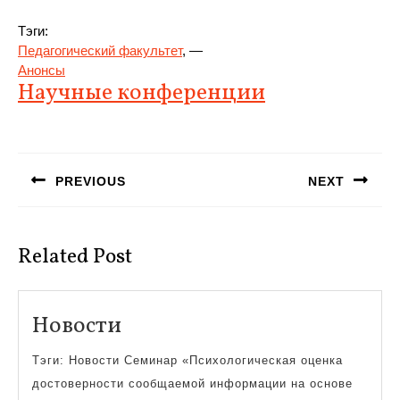
Тэги:
Педагогический факультет
, —
Анонсы
Научные конференции
Навигация
по
PREVIOUS
NEXT
записям
Предыдущая
Следующая
запись:
запись:
Related Post
Новости
Новости
Тэги: Новости Семинар «Психологическая оценка
достоверности сообщаемой информации на основе