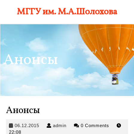
Skip
МГГУ им. М.А.Шолохова
to
content
Анонсы
Анонсы
06.12.2015
admin
06.12.2015
admin
0 Comments
22:08