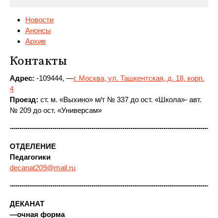
Новости
Анонсы
Архив
Контакты
Адрес:
-109444, —
г. Москва, ул. Ташкентская, д. 18, корп.
4
Проезд:
ст. м. «Выхино»
м/т № 337 до ост. «Школа»- авт.
№ 209 до ост. «Универсам»
ОТДЕЛЕНИЕ
Педагогики
decanat209@mail.ru
ДЕКАНАТ
—
очная форма