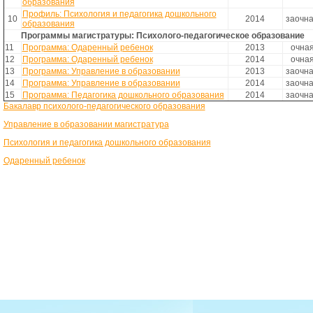
образования
Профиль: Психология и педагогика дошкольного
10
2014
заочн
образования
Программы магистратуры: Психолого-педагогическое образование
11
Программа: Одаренный ребенок
2013
очна
12
Программа: Одаренный ребенок
2014
очна
13
Программа: Управление в образовании
2013
заочн
14
Программа: Управление в образовании
2014
заочн
15
Программа: Педагогика дошкольного образования
2014
заочн
Бакалавр психолого-педагогического образования
Управление в образовании магистратура
Психология и педагогика дошкольного образования
Одаренный ребенок