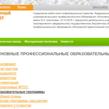
илиалы
Языки
Карта сайта
нческая жизнь
Молодежная политика
Новости
СНОВНЫЕ ПРОФЕССИОНАЛЬНЫЕ ОБРАЗОВАТЕЛЬН
калавриат
гистратура
ециалитет
пирантура
кументация
ализуемые ФГОС
разовательные программы
ебные
планы
бочие программы дисциплин
тингент студентов