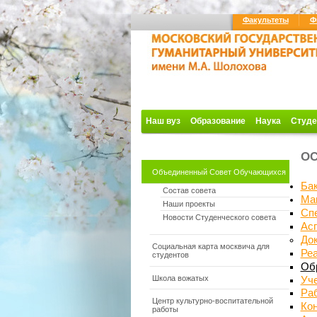
Факультеты
Ф
Наш вуз
Образование
Наука
Студе
О
Объединенный Совет Обучающихся
Ба
Состав совета
Ма
Наши проекты
Сп
Новости Студенческого совета
Ас
До
Социальная карта москвича для
Ре
студентов
Об
Школа вожатых
Уч
Ра
Центр культурно-воспитательной
Кон
работы