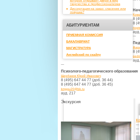
которое открывает двери в мир
творчества и профессионализма
Диссертация на заказ: спасение или
Нач
ловушка?
Кома
8 (4
8 (4
АБИТУРИЕНТАМ
nopt
ауд.
ПРИЕМНАЯ КОМИССИЯ
—
БАКАЛАВРИАТ
Пед
Фарн
МАГИСТРАТУРА
8 (4
Английский по скайпу
pedm
ауд
—
Психолого-педагогического образования
Щербаков Юрий Иванович
8 (495) 647 44 77 (доб. 36 44)
8 (495) 647 44 77 (доб. 36 45)
kmggu20@bk.ru
ауд. 217
Экскурсия
Ко
—
—
—