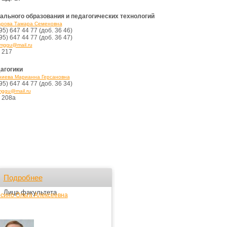
ального образования и педагогических технологий
рова Тамара Семеновна
95) 647 44 77 (доб. 36 46)
95) 647 44 77 (доб. 36 47)
mggu@mail.ru
 217
агогики
иева Марианна Герсановна
95) 647 44 77 (доб. 36 34)
ggu@mail.ru
. 208а
Подробнее
Лица факультета
сино Ольга Алексеевна