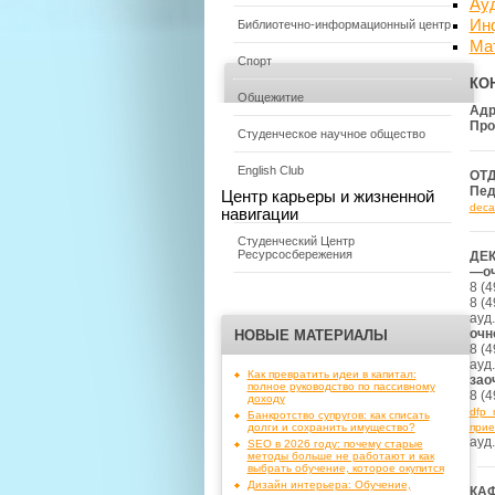
Ау
Ин
Библиотечно-информационный центр
Ма
Спорт
КО
Общежитие
Адр
Про
Студенческое научное общество
English Club
ОТ
Пед
Центр карьеры и жизненной
deca
навигации
Студенческий Центр
Ресурсосбережения
ДЕ
—
о
8 (4
8 (4
ауд.
очн
НОВЫЕ МАТЕРИАЛЫ
8 (4
ауд.
Как превратить идеи в капитал:
зао
полное руководство по пассивному
8 (4
доходу
dfp_
Банкротство супругов: как списать
долги и сохранить имущество?
прие
ауд.
SEO в 2026 году: почему старые
методы больше не работают и как
выбрать обучение, которое окупится
Дизайн интерьера: Обучение,
КА