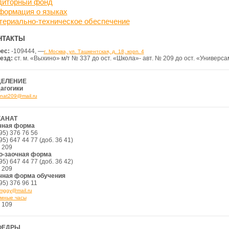
диторный фонд
формация о языках
териально-техническое обеспечение
НТАКТЫ
ес:
-109444, —
г. Москва, ул. Ташкентская, д. 18, корп. 4
езд:
ст. м. «Выхино» м/т № 337 до ост. «Школа»- авт. № 209 до ост. «Универса
ДЕЛЕНИЕ
агогики
nat209@mail.ru
КАНАТ
чная форма
95) 376 76 56
95) 647 44 77 (доб. 36 41)
 209
о-заочная форма
95) 647 44 77 (доб. 36 42)
 209
чная форма обучения
95) 376 96 11
mggy@mail.ru
мные часы
 109
ФЕДРЫ