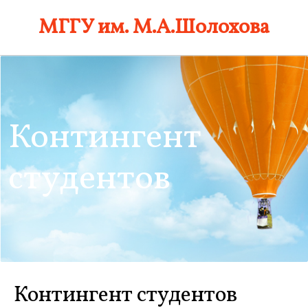
Skip
МГГУ им. М.А.Шолохова
to
content
Контингент
студентов
Контингент студентов