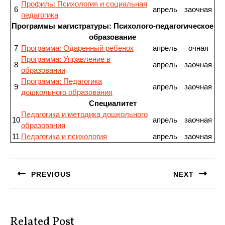
Профиль: Психология и социальная
6
апрель
заочная
педагогика
Программы магистратуры: Психолого-педагогическое
образование
7
Программа: Одаренный ребенок
апрель
очная
Программа: Управление в
8
апрель
заочная
образовании
Программа: Педагогика
9
апрель
заочная
дошкольного образования
Специалитет
Педагогика и методика дошкольного
10
апрель
заочная
образования
11
Педагогика и психология
апрель
заочная
Навигация
по
PREVIOUS
NEXT
записям
Предыдущая
Следующая
запись:
запись:
Related Post