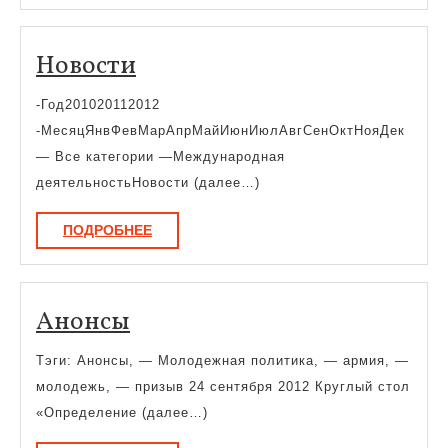
Новости
Новости
-Год201020112012
-МесяцЯнвФевМарАпрМайИюнИюлАвгСенОктНояДек
— Все категории —Международная
деятельностьНовости (далее…)
ПОДРОБНЕЕ
ПОДРОБНЕЕ
Анонсы
Анонсы
Тэги: Анонсы, — Молодежная политика, — армия, —
молодежь, — призыв 24 сентября 2012 Круглый стол
«Определение (далее…)