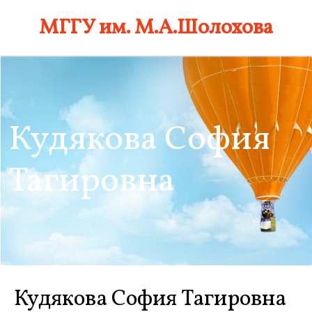
Skip
МГГУ им. М.А.Шолохова
to
content
Кудякова София
Тагировна
Кудякова София Тагировна