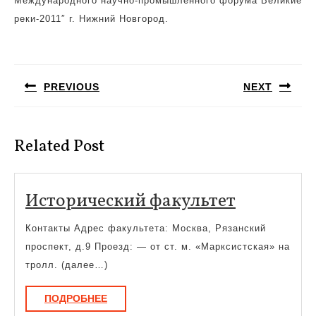
Международного научно-промышленного форума Великие
реки-2011″ г. Нижний Новгород.
Навигация
по
PREVIOUS
NEXT
записям
Предыдущая
Следующая
запись:
запись:
Related Post
Историче
Исторический факультет
факульте
Контакты Адрес факультета: Москва, Рязанский
проспект, д.9 Проезд: — от ст. м. «Марксистская» на
тролл. (далее…)
ПОДРОБНЕЕ
ПОДРОБНЕЕ