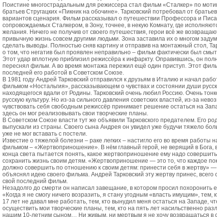
Поистине многострадальным для режиссера стал фильм «Сталкер» по моти
братьев Стругацких «Пикник на обочине». Тарковский потребовал от братьев
вариантов сценария. Фильм рассказывал о путешествии Профессора и Писа
сопровождаемых Сталкером, в Зону, точнее, в некую Комнату, где исполняю
желания. Ничего не получив от своего путешествия, герои всё же возвращаю
привычную жизнь совсем другими людьми. Зона заставила их о многом задум
сделать выводы. Полностью сняв картину и отправив на монтажный стол, Та
о том, что негатив был проявлен неправильно – фильм фактически был смыт 
Этот удар вплотную приблизил режиссёра к инфаркту. Оправившись, он пол
переснял фильм. А во время монтажа пережил ещё один приступ. Этот филь
последней его работой в Советском Союзе.
В 1981 году Андрей Тарковский отправился к друзьям в Италию и начал рабо
фильмом «Ностальгия», рассказывающем о чувствах и состоянии души русск
находящегося вдали от Родины. Тарковский очень любил Россию. Очень тонк
русскую культуру. Но из-за сильного давления советских властей, из-за нев
чувствовать себя свободным режиссёр принимает решение остаться на Зап
здесь он мог реализовывать свои творческие планы.
В Советском Союзе власти тут же объявили Тарковского предателем. Его ро
выпускали из страны. Своего сына Андрея он увидел уже будучи тяжело боль
уже не мог вставать с постели.
Известие о тяжелой болезни – раке легких – настигло его во время работы 
фильмом – «Жертвоприношение». В нём главный герой, не верящий в Бога, 
конца света пытается понять, какое жертвоприношение ему надо совершить
сохранить жизнь своим детям. «Жертвоприношение — это то, что каждое по
должно совершить по отношению к своим детям: принести себя в жертву» —
объяснял идею своего фильма. Андрей Тарковский эту жертву принес, всего 
свой последний фильм.
Незадолго до смерти он написал завещание, в котором просил похоронить е
«Когда я не смогу ничего возразить, я стану угодным «власть имущим», тем, к
17 лет не давал мне работать, тем, кто вынудил меня остаться на Западе, чт
осуществить мои творческие планы, тем, кто на пять лет насильственно разл
нашим 10-летним сыном… Ни живым, ни мертвым я не хочу возвращаться в с