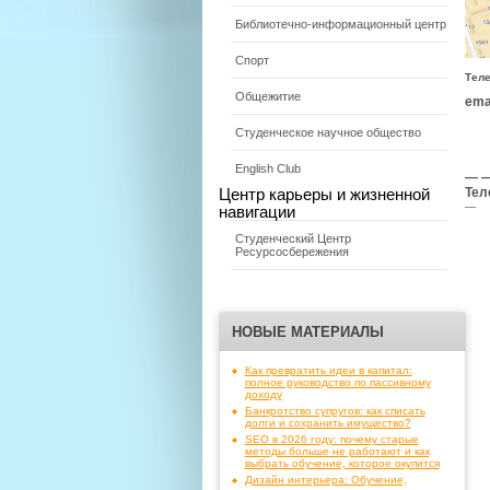
Библиотечно-информационный центр
Спорт
Тел
Общежитие
emai
Студенческое научное общество
English Club
— —
Тел
Центр карьеры и жизненной
—
навигации
Студенческий Центр
Ресурсосбережения
НОВЫЕ МАТЕРИАЛЫ
Как превратить идеи в капитал:
полное руководство по пассивному
доходу
Банкротство супругов: как списать
долги и сохранить имущество?
SEO в 2026 году: почему старые
методы больше не работают и как
выбрать обучение, которое окупится
Дизайн интерьера: Обучение,