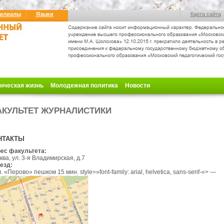
илиалы
Языки
Карта сайта
нческая жизнь
Молодежная политика
Новости
КУЛЬТЕТ ЖУРНАЛИСТИКИ
НТАКТЫ
ес факультета:
ва, ул. 3-я Владимирская, д.7
езд:
 м. «Перово» пешком 15 мин
.
style=»font-family: arial, helvetica, sans-serif-«> —