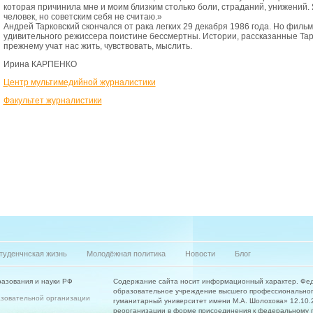
которая причинила мне и моим близким столько боли, страданий, унижений.
человек, но советским себя не считаю.»
Андрей Тарковский скончался от рака легких 29 декабря 1986 года. Но филь
удивительного режиссера поистине бессмертны. Истории, рассказанные Тарк
прежнему учат нас жить, чувствовать, мыслить.
Ирина КАРПЕНКО
Центр мультимедийной журналистики
Факультет журналистики
туденчнская жизнь
Молодёжная политика
Новости
Блог
азования и науки РФ
Содержание сайта носит информационный характер. Фе
образовательное учреждение высшего профессиональног
азовательной организации
гуманитарный университет имени М.А. Шолохова» 12.10.20
реорганизации в форме присоединения к федеральному 