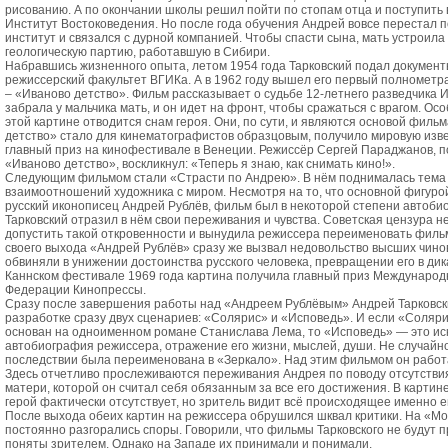
рисованию. А по окончании школы решил пойти по стопам отца и поступить 
Институт Востоковедения. Но после года обучения Андрей вовсе перестал 
институт и связался с дурной компанией. Чтобы спасти сына, мать устроила 
геологическую партию, работавшую в Сибири.
Набравшись жизненного опыта, летом 1954 года Тарковский подал документ
режиссерский факультет ВГИКа. А в 1962 году вышел его первый полномет
– «Иваново детство». Фильм рассказывает о судьбе 12-летнего разведчика 
забрала у мальчика мать, и он идет на фронт, чтобы сражаться с врагом. Осо
этой картине отводится снам героя. Они, по сути, и являются основой филь
детство» стало для кинематографистов образцовым, получило мировую изве
главный приз на кинофестивале в Венеции. Режиссёр Сергей Параджанов, 
«Иваново детство», воскликнул: «Теперь я знаю, как снимать кино!».
Следующим фильмом стали «Страсти по Андрею». В нём поднималась тема
взаимоотношений художника с миром. Несмотря на то, что основной фигуро
русский иконописец Андрей Рублёв, фильм был в некоторой степени автоби
Тарковский отразил в нём свои переживания и чувства. Советская цензура н
допустить такой откровенности и вынудила режиссера переименовать филь
своего выхода «Андрей Рублёв» сразу же вызвал недовольство высших чино
обвиняли в унижении достоинства русского человека, превращении его в дик
Каннском фестивале 1969 года картина получила главный приз Международ
Федерации Кинопрессы.
Сразу после завершения работы над «Андреем Рублёвым» Андрей Тарковски
разработке сразу двух сценариев: «Солярис» и «Исповедь». И если «Соляр
основан на одноименном романе Станислава Лема, то «Исповедь» — это и
автобиография режиссера, отражение его жизни, мыслей, души. Не случайн
последствии была переименована в «Зеркало». Над этим фильмом он работа
Здесь отчетливо прослеживаются переживания Андрея по поводу отсутствия
матери, которой он считал себя обязанным за все его достижения. В картин
герой фактически отсутствует, но зритель видит всё происходящее именно е
После выхода обеих картин на режиссера обрушился шквал критики. На «М
постоянно разгорались споры. Говорили, что фильмы Тарковского не будут 
поняты зрителем. Однако на Западе их принимали и понимали.