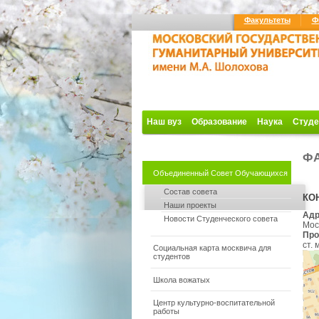
Факультеты
Ф
Наш вуз
Образование
Наука
Студе
ФА
Объединенный Совет Обучающихся
Состав совета
КО
Наши проекты
Адр
Новости Студенческого совета
Моск
Про
ст.
Социальная карта москвича для
студентов
Школа вожатых
Центр культурно-воспитательной
работы