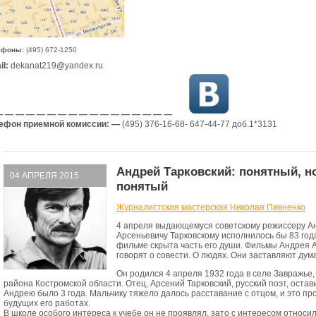
ефоны:
(495) 672-1250
l:
dekanat219@yandex.ru
 — — — — — — — — — — — — — — — —
ефон приемной комиссии: —
(495) 376-16-68- 647-44-77 доб.1*3131
Андрей Тарковский: понятный, н
04 АПРЕЛЯ 2015
понятый
Журналистская мастерская Николая Пивненко
4 апреля выдающемуся советскому режиссеру А
Арсеньевичу Тарковскому исполнилось бы 83 года
фильме скрыта часть его души. Фильмы Андрея 
говорят о совести. О людях. Они заставляют дума
Он родился 4 апреля 1932 года в селе Завражье,
района Костромской области. Отец, Арсений Тарковский, русский поэт, остави
Андрею было 3 года. Мальчику тяжело далось расставание с отцом, и это пр
будущих его работах.
В школе особого интереса к учебе он не проявлял, зато с интересом относил