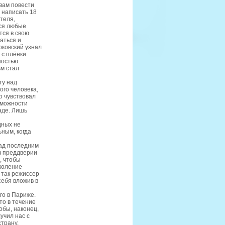
вам повести
 написать 18
теля,
тся любые
тся в свою
аться и
рковский узнал
с плёнки.
ностью
м стал
ту над
ого человека,
о чувствовал
озможности
аде. Лишь
дных не
ным, когда
над последним
в преддверии
, чтобы
коление
 так режиссер
себя вложив в
го в Париже.
то в течение
обы, наконец,
учил нас с
трану,