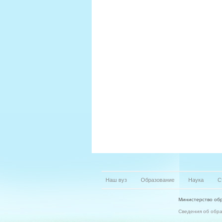
Наш вуз
Образование
Наука
С
Министерство обр
Сведения об обр