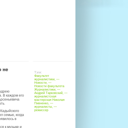
о не
Тэги:
Факультет
журналистики
, —
Новости
, —
Новости факультета
Журналистики
, —
ндрею
Андрей Тарковский
, —
. В каждом его
журналистская
Арсеньевича
мастерская Николая
Пивненко
, —
ть.
журналисты
, —
режиссер
 Кадыйского
л семью, когда
оявилось в
ся к музыке и