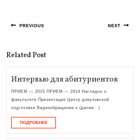
Навигация
по
PREVIOUS
NEXT
записям
Предыдущая
Следующая
запись:
запись:
Related Post
Инте
Интервью для абитуриентов
для
ПРИЕМ — 2015 ПРИЕМ — 2014 Наглядно о
абиту
факультете Презентация Центр довузовской
подготовки Видеообращение к (далее…)
ПОДРОБНЕЕ
ПОДРОБНЕЕ