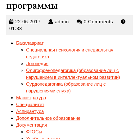
программы
22.06.2017
admin
22.06.2017
admin
0 Comments
01:33
Бакалавриат
Специальная психология и специальная
педагогика
Логопедия
Олигофренопедагогика (образование
лиц с
нарушением в интеллектуальном развитии)
Сурдопедагогика (образование лиц с
нарушениями слуха)
Магистратура
Специалитет
Аспирантура
Дополнительное образование
Документация
ФГОСы
Учебные планы