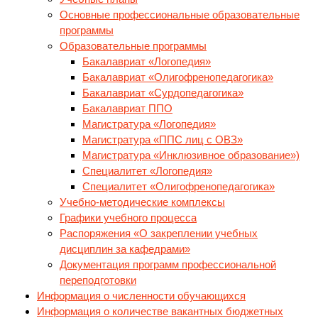
Основные профессиональные образовательные
программы
Образовательные программы
Бакалавриат «Логопедия»
Бакалавриат «Олигофренопедагогика»
Бакалавриат «Сурдопедагогика»
Бакалавриат ППО
Магистратура «Логопедия»
Магистратура «ППС лиц с ОВЗ»
Магистратура «Инклюзивное образование»)
Специалитет «Логопедия»
Специалитет «Олигофренопедагогика»
Учебно-методические комплексы
Графики учебного процесса
Распоряжения «О закреплении учебных
дисциплин за кафедрами»
Документация программ профессиональной
переподготовки
Информация о численности обучающихся
Информация о количестве вакантных бюджетных