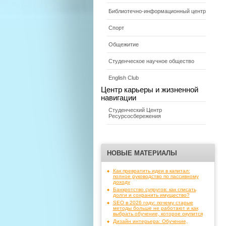
Библиотечно-информационный центр
Спорт
Общежитие
Студенческое научное общество
English Club
Центр карьеры и жизненной
навигации
Студенческий Центр
Ресурсосбережения
НОВЫЕ МАТЕРИАЛЫ
Как превратить идеи в капитал:
полное руководство по пассивному
доходу
Банкротство супругов: как списать
долги и сохранить имущество?
SEO в 2026 году: почему старые
методы больше не работают и как
выбрать обучение, которое окупится
Дизайн интерьера: Обучение,