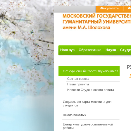
Факультеты
Ф
Наш вуз
Образование
Наука
Студе
Р
Объединенный Совет Обучающихся
Состав совета
Наши проекты
Новости Студенческого совета
Социальная карта москвича для
студентов
Школа вожатых
Центр культурно-воспитательной
работы