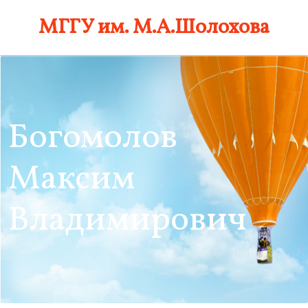
Skip
МГГУ им. М.А.Шолохова
to
content
Богомолов
Максим
Владимирович