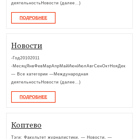
деятельностьНовости (далее…)
ПОДРОБНЕЕ
ПОДРОБНЕЕ
Новости
Новости
-Год20102011
-МесяцЯнвФевМарАпрМайИюнИюлАвгСенОктНояДек
— Все категории —Международная
деятельностьНовости (далее…)
ПОДРОБНЕЕ
ПОДРОБНЕЕ
Коптево
Коптево
Тэги: Факультет журналистики, — Новости, —