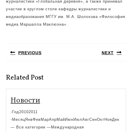
журналистики «Глобальная деревня», а также принимал
участие в круглом столе кафедры журналистики и
медиаобразования МГГУ им. М.А. Шолохова «Философия
медиа Маршалла Маклюэна».
Навигация
по
PREVIOUS
NEXT
записям
Предыдущая
Следующая
запись:
запись:
Related Post
Новости
Новости
-Год20102011
-МесяцЯнвФевМарАпрМайИюнИюлАвгСенОктНояДек
— Все категории —Международная