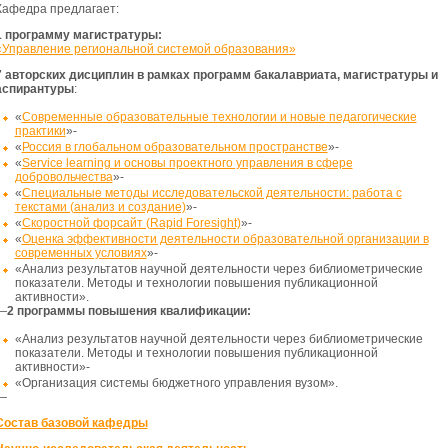
Кафедра предлагает:
1 программу магистратуры:
«Управление региональной системой образования»
7 авторских дисциплин в рамках программ бакалавриата, магистратуры и
аспирантуры
:
«
Современные образовательные технологии и новые педагогические
практики
»-
«
Россия в глобальном образовательном пространстве
»-
«
Service learning и основы проектного управления в сфере
добровольчества
»-
«
Специальные методы исследовательской деятельности: работа с
текстами (анализ и создание)
»-
«
Скоростной форсайт (Rapid Foresight)
»-
«
Оценка эффективности деятельности образовательной организации в
современных условиях
»-
«Анализ результатов научной деятельности через библиометрические
показатели. Методы и технологии повышения публикационной
активности».
—
2 программы повышения квалификации:
«Анализ результатов научной деятельности через библиометрические
показатели. Методы и технологии повышения публикационной
активности»-
«Организация системы бюджетного управления вузом».
—
Состав базовой кафедры