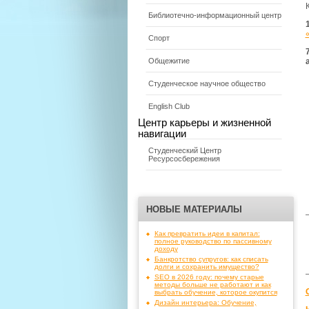
Библиотечно-информационный центр
Спорт
Общежитие
Студенческое научное общество
English Club
Центр карьеры и жизненной
навигации
Студенческий Центр
Ресурсосбережения
НОВЫЕ МАТЕРИАЛЫ
Как превратить идеи в капитал:
полное руководство по пассивному
доходу
Банкротство супругов: как списать
долги и сохранить имущество?
SEO в 2026 году: почему старые
методы больше не работают и как
выбрать обучение, которое окупится
Дизайн интерьера: Обучение,