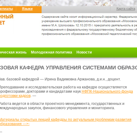
илиалы
Языки
Карта сайта
нческая жизнь
Молодежная политика
Новости
ЗОВАЯ КАФЕДРА УПРАВЛЕНИЯ СИСТЕМАМИ ОБРАЗ
Зав. базовой кафедрой — Ирина Вадимовна Аржанова, д.и.н., доцент.
Преподавание и исследовательская работа
на кафедре осуществляется
профессорами, докторами и кандидатами наук
НФПК-Национального фонда
подготовки кадров
. —
Работа ведется в области проектного менеджмента, государственных и
международных закупок, финансового управления и мониторинга.
Материалы открытых лекций кафедры по актуальным проблемам развития
образования —>-
—