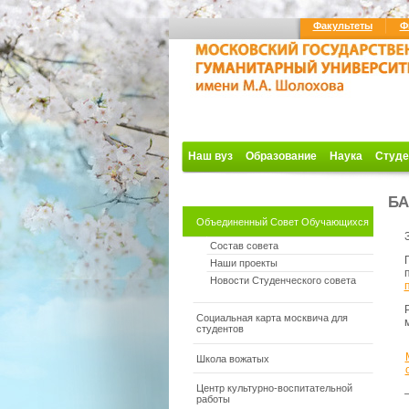
Факультеты
Ф
Наш вуз
Образование
Наука
Студе
БА
Объединенный Совет Обучающихся
Состав совета
Наши проекты
Новости Студенческого совета
Социальная карта москвича для
студентов
Школа вожатых
Центр культурно-воспитательной
работы