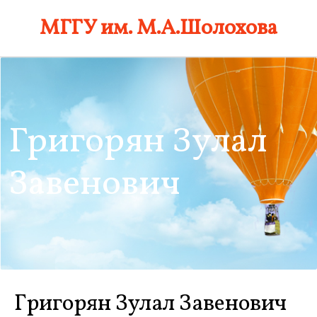
Skip
МГГУ им. М.А.Шолохова
to
content
Григорян Зулал
Завенович
Григорян Зулал Завенович