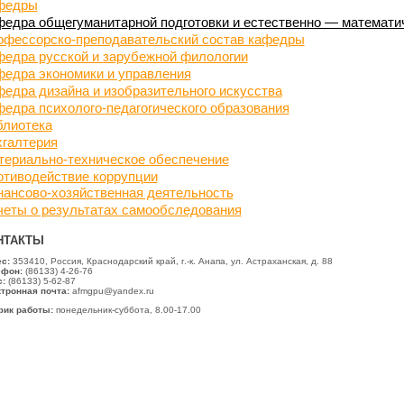
федры
едра общегуманитарной подготовки и естественно — математи
офессорско-преподавательский состав кафедры
федра русской и зарубежной филологии
едра экономики и управления
едра дизайна и изобразительного искусства
едра психолого-педагогического образования
блиотека
хгалтерия
териально-техническое обеспечение
отиводействие коррупции
ансово-хозяйственная деятельность
четы о результатах самообследования
НТАКТЫ
ес:
353410, Россия, Краснодарский край, г.-к. Анапа, ул. Астраханская, д. 88
ефон:
(86133) 4-26-76
:
(86133) 5-62-87
тронная почта:
afmgpu@yandex.ru
фик работы:
понедельник-суббота, 8.00-17.00