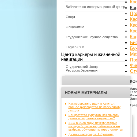
Ка
Библиотечно-информационный центр
Каф
Пр
Спорт
Ка
Каф
Общежитие
Каф
Каф
Студенческое научное общество
Би
English Club
Бу
Ма
Центр карьеры и жизненной
навигации
Пр
Фин
Студенческий Центр
Ресурсосбережения
От
КО
Адр
Тел
НОВЫЕ МАТЕРИАЛЫ
Факс
Элек
Как превратить идеи в капитал:
Гра
полное руководство по пассивному
доходу
Банкротство супругов: как списать
долги и сохранить имущество?
SEO в 2026 году: почему старые
методы больше не работают и как
выбрать обучение, которое окупится
Дизайн интерьера: Обучение,