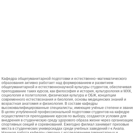
Кафедра общегуманитарной подготовки и естественно–математического
образования активно работает над формированием и развитием
общегуманитарной и естественнонаучной культуры студентов, обеспечивая
преподавание таких курсов, как философия и история, культурология и МХК,
социология и политология, физическая культура и ОБЖ, концепции
современного естествознания и биология, основы медицинских знаний и
возрастная анатомия и физиология. В составе кафедры
высококвалифицированные специалисты, имеющие учёные степени и звани
В целях углубленной профессиональной подготовки студентов на кафедре
осуществляется преподавание курсов по выбору, создаются условия для
внедрения в студенческую среду здорового образа жизни через организаци
спортивных секций и соревнований. Ежегодно филиал занимает призовые
места в студенческих универсиадах среди учебных заведений г-к Анапа.
Научная работа кафедры связана с исследованием гуманитарных и