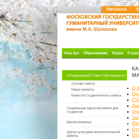
Факультеты
Ф
Наш вуз
Образование
Наука
Студе
КА
МА
Объединенный Совет Обучающихся
Состав совета
О 
Наши проекты
Ос
Новости Студенческого совета
Ст
До
Социальная карта москвича для
Оч
студентов
За
Школа вожатых
От
Отд
Центр культурно-воспитательной
От
работы