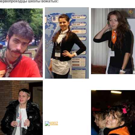
первопроходцы школы вожатых: