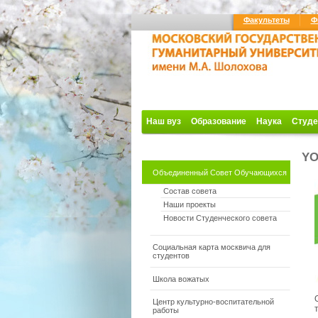
Факультеты
Ф
Наш вуз
Образование
Наука
Студе
YO
Объединенный Совет Обучающихся
Состав совета
Наши проекты
Новости Студенческого совета
Социальная карта москвича для
студентов
Школа вожатых
Центр культурно-воспитательной
работы