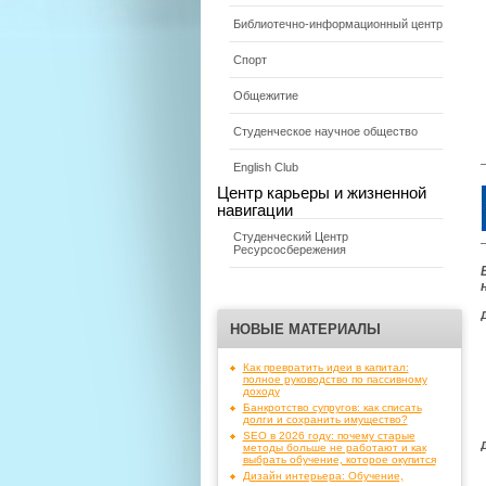
Библиотечно-информационный центр
Спорт
Общежитие
Студенческое научное общество
English Club
Центр карьеры и жизненной
навигации
Студенческий Центр
Ресурсосбережения
НОВЫЕ МАТЕРИАЛЫ
Как превратить идеи в капитал:
полное руководство по пассивному
доходу
Банкротство супругов: как списать
долги и сохранить имущество?
SEO в 2026 году: почему старые
методы больше не работают и как
выбрать обучение, которое окупится
Дизайн интерьера: Обучение,