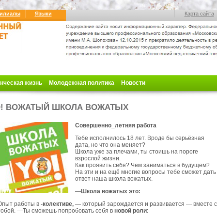
илиалы
Языки
Карта сайта
нческая жизнь
Молодежная политика
Новости
! ВОЖАТЫЙ ШКОЛА ВОЖАТЫХ
Совершен
но_летняя работа
Тебе исполнилось 18 лет. Вроде бы серьёзная
дата, но что она меняет?
Школа уже
за плечами, ты стоишь на пороге
взрослой жизни.
Как проявить себя? Чем заниматься в будущем?
На эти и на ещё многие вопросы тебе сможет дать
ответ наша школа вожатых.
—
Школа вожатых это:
Опыт работы в
-колективе
, —
который зарождается и развивается — вместе с
тобой. —
Ты сможешь попробовать себя в
новой роли
: