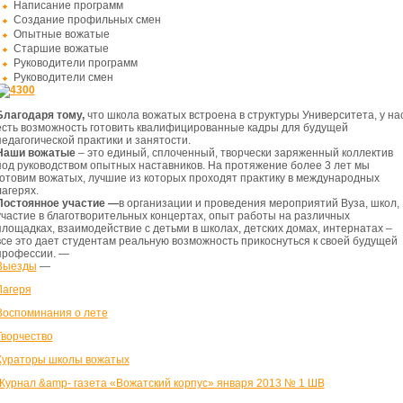
Написание программ
Создание профильных смен
Опытные вожатые
Старшие вожатые
Руководители программ
Руководители смен
Благодаря тому
,
что школа вожатых встроена в структуры Университета, у на
есть возможность готовить квалифицированные кадры для будущей
педагогической практики и занятости.
Наши вожатые
– это единый, сплоченный, творчески заряженный коллектив
под руководством опытных наставников. На протяжение более 3 лет мы
готовим вожатых, лучшие из которых проходят практику в международных
лагерях.
Постоянное участие —
в организации и проведения мероприятий Вуза, школ,
участие в благотворительных концертах, опыт работы на различных
площадках, взаимодействие с детьми в школах, детских домах, интернатах –
все это дает студентам реальную возможность прикоснуться к своей будущей
профессии. —
Выезды
—
Лагеря
Воспоминания о лете
Творчество
Кураторы школы вожатых
Журнал &amp- газета «Вожатский корпус» января 2013 № 1 ШВ