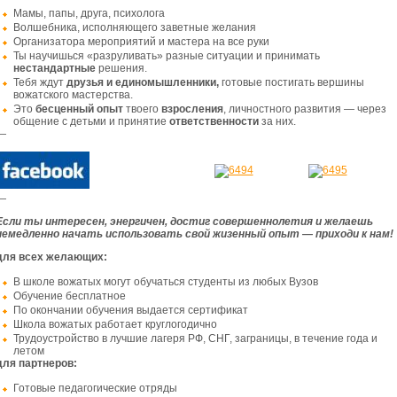
Мамы, папы, друга, психолога
Волшебника, исполняющего заветные желания
Организатора мероприятий и мастера на все руки
Ты научишься «разруливать» разные ситуации и принимать
нестандартные
решения.
Тебя ждут
друзья и единомышленники
,
готовые постигать вершины
вожатского мастерства.
Это
бесценный опыт
твоего
взросления
, личностного развития — через
общение с детьми и принятие
ответственности
за них.
—
—
Если ты интересен, энергичен, достиг совершеннолетия и желаешь
немедленно начать использовать свой жизенный опыт — приходи к нам!
для всех желающих:
В школе вожатых могут обучаться студенты из любых Вузов
Обучение бесплатное
По окончании обучения выдается сертификат
Школа вожатых работает круглогодично
Трудоустройство в лучшие лагеря РФ, СНГ, заграницы, в течение года и
летом
для партнеров:
Готовые педагогические отряды